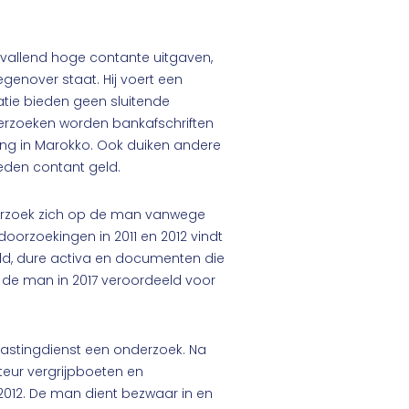
pvallend hoge contante uitgaven,
genover staat. Hij voert een
tie bieden geen sluitende
onderzoeken worden bankafschriften
ing in Marokko. Ook duiken andere
heden contant geld.
nderzoek zich op de man vanwege
oorzoekingen in 2011 en 2012 vindt
ld, dure activa en documenten die
t de man in 2017 veroordeeld voor
Belastingdienst een onderzoek. Na
eur vergrijpboeten en
2012. De man dient bezwaar in en