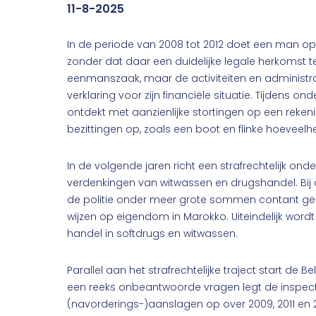
11-8-2025
In de periode van 2008 tot 2012 doet een man o
zonder dat daar een duidelijke legale herkomst te
eenmanszaak, maar de activiteiten en administra
verklaring voor zijn financiële situatie. Tijdens 
ontdekt met aanzienlijke stortingen op een reken
bezittingen op, zoals een boot en flinke hoeveel
In de volgende jaren richt een strafrechtelijk o
verdenkingen van witwassen en drugshandel. Bij d
de politie onder meer grote sommen contant ge
wijzen op eigendom in Marokko. Uiteindelijk word
handel in softdrugs en witwassen.
Parallel aan het strafrechtelijke traject start de 
een reeks onbeantwoorde vragen legt de inspect
(navorderings-)aanslagen op over 2009, 2011 en 