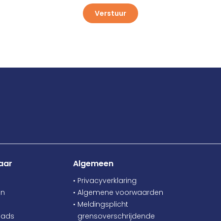
Verstuur
aar
Algemeen
• Privacyverklaring
en
• Algemene voorwaarden
• Meldingsplicht
oads
•
grensoverschrijdende