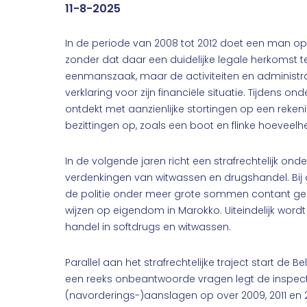
11-8-2025
In de periode van 2008 tot 2012 doet een man o
zonder dat daar een duidelijke legale herkomst te
eenmanszaak, maar de activiteiten en administra
verklaring voor zijn financiële situatie. Tijdens 
ontdekt met aanzienlijke stortingen op een reken
bezittingen op, zoals een boot en flinke hoeveel
In de volgende jaren richt een strafrechtelijk o
verdenkingen van witwassen en drugshandel. Bij d
de politie onder meer grote sommen contant ge
wijzen op eigendom in Marokko. Uiteindelijk word
handel in softdrugs en witwassen.
Parallel aan het strafrechtelijke traject start de 
een reeks onbeantwoorde vragen legt de inspect
(navorderings-)aanslagen op over 2009, 2011 en 