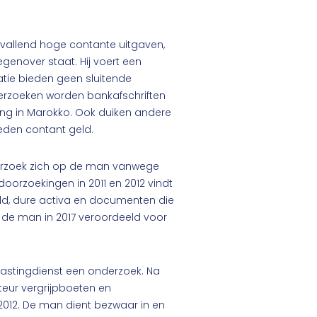
pvallend hoge contante uitgaven,
genover staat. Hij voert een
tie bieden geen sluitende
onderzoeken worden bankafschriften
ing in Marokko. Ook duiken andere
heden contant geld.
nderzoek zich op de man vanwege
oorzoekingen in 2011 en 2012 vindt
ld, dure activa en documenten die
t de man in 2017 veroordeeld voor
Belastingdienst een onderzoek. Na
eur vergrijpboeten en
2012. De man dient bezwaar in en