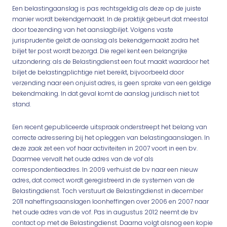
Een belastingaanslag is pas rechtsgeldig als deze op de juiste
manier wordt bekendgemaakt. In de praktijk gebeurt dat meestal
door toezending van het aanslagbiljet. Volgens vaste
jurisprudentie geldt de aanslag als bekendgemaakt zodra het
biljet ter post wordt bezorgd. Die regel kent een belangrijke
uitzondering: als de Belastingdienst een fout maakt waardoor het
biljet de belastingplichtige niet bereikt, bijvoorbeeld door
verzending naar een onjuist adres, is geen sprake van een geldige
bekendmaking. In dat geval komt de aanslag juridisch niet tot
stand.
Een recent gepubliceerde uitspraak onderstreept het belang van
correcte adressering bij het opleggen van belastingaanslagen. In
deze zaak zet een vof haar activiteiten in 2007 voort in een bv.
Daarmee vervalt het oude adres van de vof als
correspondentieadres. In 2009 verhuist de bv naar een nieuw
adres, dat correct wordt geregistreerd in de systemen van de
Belastingdienst. Toch verstuurt de Belastingdienst in december
2011 naheffingsaanslagen loonheffingen over 2006 en 2007 naar
het oude adres van de vof. Pas in augustus 2012 neemt de bv
contact op met de Belastingdienst. Daarna volgt alsnog een kopie