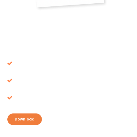
Download onze whitepaper
Voorkom beslissingen die op de lange termijn
de verkeerde blijken
Belastingvoordeel, waar ligt het voor het
oprapen?
Ontdek je kansen en pak je voordeel
Download