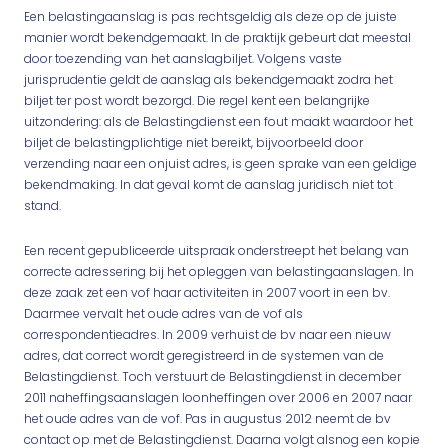
Een belastingaanslag is pas rechtsgeldig als deze op de juiste
manier wordt bekendgemaakt. In de praktijk gebeurt dat meestal
door toezending van het aanslagbiljet. Volgens vaste
jurisprudentie geldt de aanslag als bekendgemaakt zodra het
biljet ter post wordt bezorgd. Die regel kent een belangrijke
uitzondering: als de Belastingdienst een fout maakt waardoor het
biljet de belastingplichtige niet bereikt, bijvoorbeeld door
verzending naar een onjuist adres, is geen sprake van een geldige
bekendmaking. In dat geval komt de aanslag juridisch niet tot
stand.
Een recent gepubliceerde uitspraak onderstreept het belang van
correcte adressering bij het opleggen van belastingaanslagen. In
deze zaak zet een vof haar activiteiten in 2007 voort in een bv.
Daarmee vervalt het oude adres van de vof als
correspondentieadres. In 2009 verhuist de bv naar een nieuw
adres, dat correct wordt geregistreerd in de systemen van de
Belastingdienst. Toch verstuurt de Belastingdienst in december
2011 naheffingsaanslagen loonheffingen over 2006 en 2007 naar
het oude adres van de vof. Pas in augustus 2012 neemt de bv
contact op met de Belastingdienst. Daarna volgt alsnog een kopie