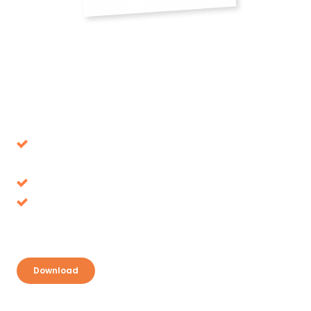
Download our whitepaper
Avoid decisions that turn out to be wrong in the
long term
Tax benefits, where is it up for grabs?
Discover your opportunities and take
advantage
Download