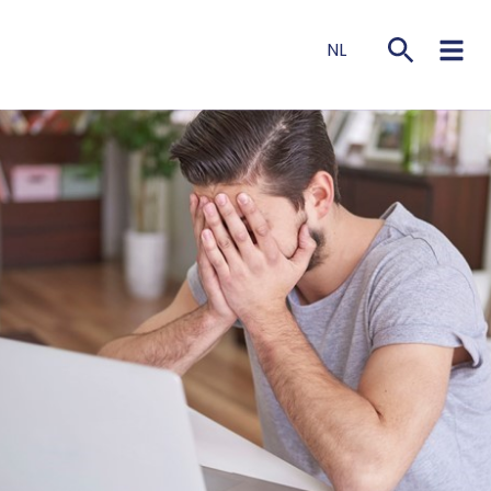
NL
EN