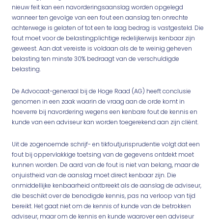
nieuw feit kan een navorderingsaanslag worden opgelegd
wanneer ten gevolge van een fout een aanslag ten onrechte
achterwege is gelaten of tot een te laag bedrag is vastgesteld. Die
fout moet voor de belastingplichtige redelijkerwijs kenbaar zijn
geweest. Aan dat vereiste is voldaan als de te weinig geheven
belasting ten minste 30% bedraagt van de verschuldigde
belasting.
De Advocaat-generaal bij de Hoge Raad (AG) heeft conclusie
genomen in een zaak waarin de vraag aan de orde komt in
hoeverre bij navordering wegens een kenbare fout de kennis en
kunde van een adviseur kan worden toegerekend aan zijn cliënt.
Uit de zogenoemde schrijf- en tikfoutjurisprudentie volgt dat een
fout bij oppervlakkige toetsing van de gegevens ontdekt moet
kunnen worden. De aard van de fout is niet van belang, maar de
onjuistheid van de aanslag moet direct kenbaar zijn. Die
onmiddellijke kenbaarheid ontbreekt als de aanslag de adviseur,
die beschikt over de benodigde kennis, pas na verloop van tijd
bereikt. Het gaat niet om de kennis of kunde van de betrokken
adviseur, maar om de kennis en kunde waarover een adviseur