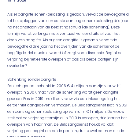
15-1-2026
Als er aangifte schenkbelasting is gedaan, vervalt de bevoegdheid
tot het opleggen van een eerste aanslag schenkbelasting drie jaar
na het ontstaan van de belastingschuld (de schenking). Deze
termijn wordt verlengd met eventueel verleend uitstel voor het
doen van aangifte. Als er geen aangifte is gedaan, vervalt de
bevoegdheid drie jaar na het overlijden van de schenker of de
begiftigde. Het cruciale woord 'of' zorgt voor discussie. Begint de
verjaring bij het eerste overlijden of pas als beide partijen zijn
overleden?
Schenking zonder aangifte
Een echtgenoot schenkt in 2006 € 4 miljoen aan zijn vrouw. Hij
overlijdt in 2007, maar van de schenking wordt geen aangifte
gedaan. Pas in 2019 meldt de vrouw via een inkeerregeling het
eerder niet aangegeven vermogen. De Belastingdienst legt in 2021
een aanslag schenkbelasting op van ruim € 1 miljoen. De vrouw
stelt dat de verjaringstermijn al in 2010 is verlopen, drie jaar na het
overlijden van haar man. De Belastingdienst houdt vol dat
verjaring pas begint als beide partijen, dus zowel de man als de