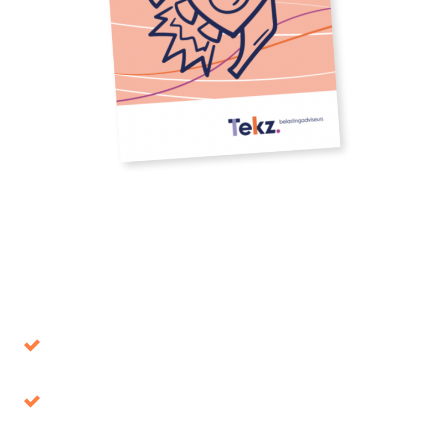
Download onze whitepaper
Voorkom beslissingen die op de lange termijn
de verkeerde blijken
Belastingvoordeel, waar ligt het voor het
oprapen?