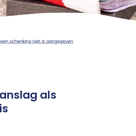
s een schenking niet is aangegeven
aanslag als
is