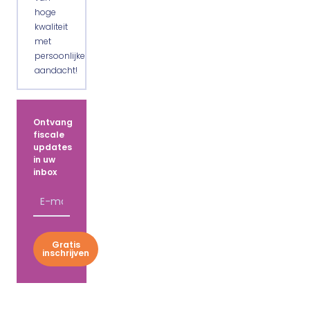
hoge
kwaliteit
met
persoonlijke
aandacht!
Ontvang
fiscale
updates
in uw
inbox
Gratis
inschrijven