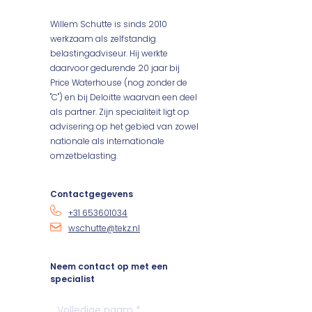
Willem Schutte is sinds 2010
werkzaam als zelfstandig
belastingadviseur. Hij werkte
daarvoor gedurende 20 jaar bij
Price Waterhouse (nog zonder de
"C") en bij Deloitte waarvan een deel
als partner. Zijn specialiteit ligt op
advisering op het gebied van zowel
nationale als internationale
omzetbelasting.
Contactgegevens
+31 653601034
wschutte@tekz.nl
Neem contact op met een
specialist