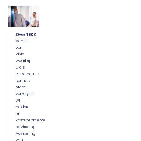
Over TEKZ
Vanuit
een
visie
waarbij
u als
ondernemer
centraal
staat
verzorgen
wij
heldere
en
kostenefficiënte
advisering.
Advisering
van