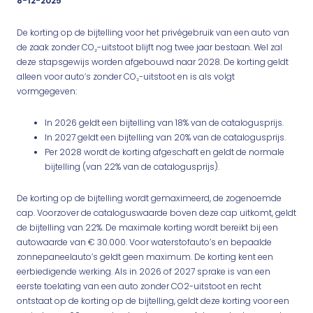
8-12-2025
De korting op de bijtelling voor het privégebruik van een auto van
de zaak zonder CO₂-uitstoot blijft nog twee jaar bestaan. Wel zal
deze stapsgewijs worden afgebouwd naar 2028. De korting geldt
alleen voor auto’s zonder CO₂-uitstoot en is als volgt
vormgegeven:
In 2026 geldt een bijtelling van 18% van de catalogusprijs.
In 2027 geldt een bijtelling van 20% van de catalogusprijs.
Per 2028 wordt de korting afgeschaft en geldt de normale
bijtelling (van 22% van de catalogusprijs).
De korting op de bijtelling wordt gemaximeerd, de zogenoemde
cap. Voorzover de cataloguswaarde boven deze cap uitkomt, geldt
de bijtelling van 22%. De maximale korting wordt bereikt bij een
autowaarde van € 30.000. Voor waterstofauto’s en bepaalde
zonnepaneelauto’s geldt geen maximum. De korting kent een
eerbiedigende werking. Als in 2026 of 2027 sprake is van een
eerste toelating van een auto zonder CO2-uitstoot en recht
ontstaat op de korting op de bijtelling, geldt deze korting voor een