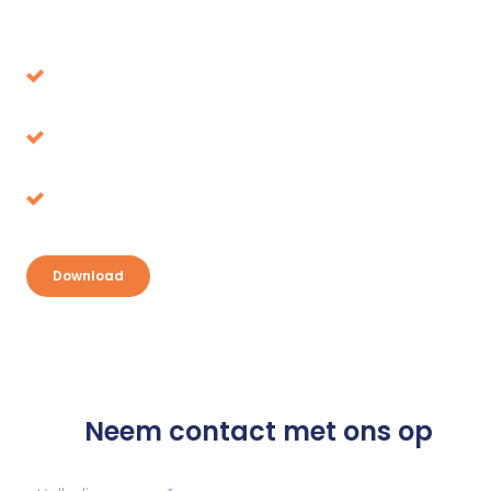
Download onze whitepaper
Voorkom beslissingen die op de lange termijn
de verkeerde blijken
Belastingvoordeel, waar ligt het voor het
oprapen?
Ontdek je kansen en pak je voordeel
Download
Neem contact met ons op