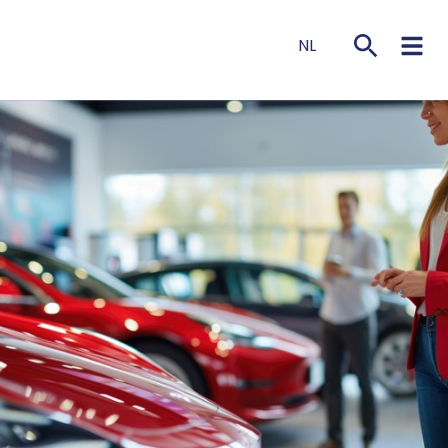
NL
EN