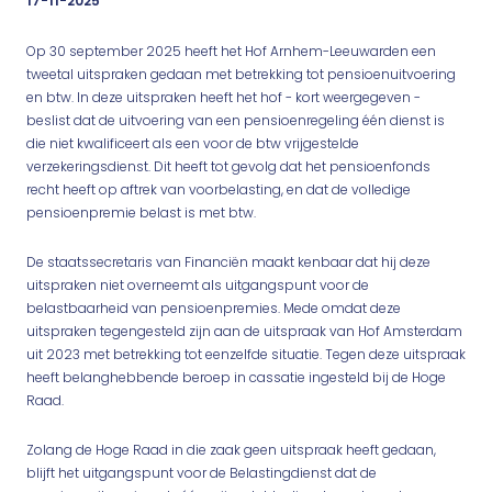
17-11-2025
Op 30 september 2025 heeft het Hof Arnhem-Leeuwarden een
tweetal uitspraken gedaan met betrekking tot pensioenuitvoering
en btw. In deze uitspraken heeft het hof - kort weergegeven -
beslist dat de uitvoering van een pensioenregeling één dienst is
die niet kwalificeert als een voor de btw vrijgestelde
verzekeringsdienst. Dit heeft tot gevolg dat het pensioenfonds
recht heeft op aftrek van voorbelasting, en dat de volledige
pensioenpremie belast is met btw.
De staatssecretaris van Financiën maakt kenbaar dat hij deze
uitspraken niet overneemt als uitgangspunt voor de
belastbaarheid van pensioenpremies. Mede omdat deze
uitspraken tegengesteld zijn aan de uitspraak van Hof Amsterdam
uit 2023 met betrekking tot eenzelfde situatie. Tegen deze uitspraak
heeft belanghebbende beroep in cassatie ingesteld bij de Hoge
Raad.
Zolang de Hoge Raad in die zaak geen uitspraak heeft gedaan,
blijft het uitgangspunt voor de Belastingdienst dat de