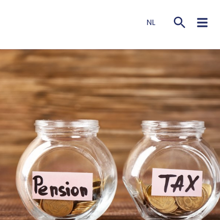
NL
EN