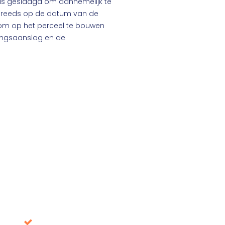
in is geslaagd om aannemelijk te
t reeds op de datum van de
 om op het perceel te bouwen
fingsaanslag en de
Download onze white
Voorkom beslissingen die op de lange termijn de