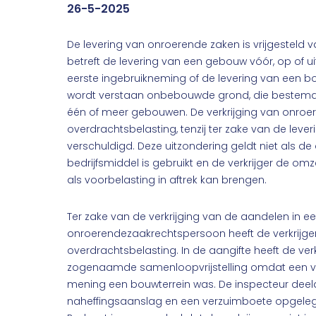
26-5-2025
De levering van onroerende zaken is vrijgesteld v
betreft de levering van een gebouw vóór, op of uite
eerste ingebruikneming of de levering van een b
wordt verstaan onbebouwde grond, die bestem
één of meer gebouwen. De verkrijging van onroer
overdrachtsbelasting, tenzij ter zake van de leve
verschuldigd. Deze uitzondering geldt niet als d
bedrijfsmiddel is gebruikt en de verkrijger de omz
als voorbelasting in aftrek kan brengen.
Ter zake van de verkrijging van de aandelen in
onroerendezaakrechtspersoon heeft de verkrijge
overdrachtsbelasting. In de aangifte heeft de v
zogenaamde samenloopvrijstelling omdat een va
mening een bouwterrein was. De inspecteur deeld
naheffingsaanslag en een verzuimboete opgeleg