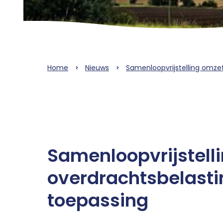
Home
Nieuws
Samenloopvrijstelling omze
Samenloopvrijstell
overdrachtsbelasti
toepassing