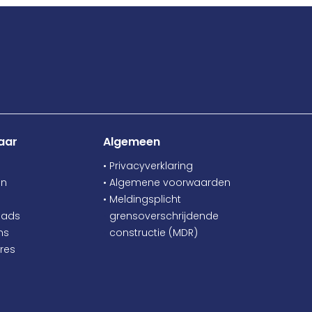
aar
Algemeen
• Privacyverklaring
en
• Algemene voorwaarden
• Meldingsplicht
oads
•
grensoverschrijdende
ns
•
constructie (MDR)
res