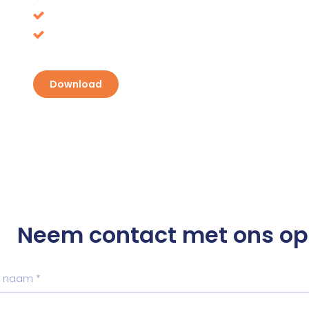
Belastingvoordeel, waar ligt het voor het oprap
Ontdek je kansen en pak je voordeel
Download
Neem contact met ons op