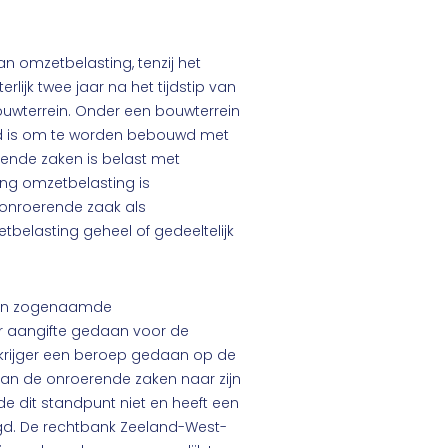
an omzetbelasting, tenzij het
rlijk twee jaar na het tijdstip van
ouwterrein. Onder een bouwterrein
d is om te worden bebouwd met
ende zaken is belast met
ring omzetbelasting is
e onroerende zaak als
etbelasting geheel of gedeeltelijk
 een zogenaamde
r aangifte gedaan voor de
erkrijger een beroep gedaan op de
n de onroerende zaken naar zijn
e dit standpunt niet en heeft een
d. De rechtbank Zeeland-West-