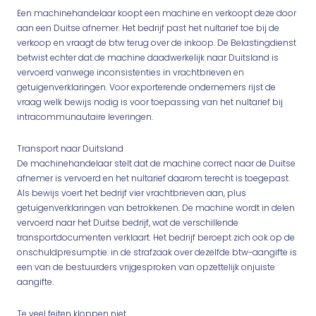
Een machinehandelaar koopt een machine en verkoopt deze door
aan een Duitse afnemer. Het bedrijf past het nultarief toe bij de
verkoop en vraagt de btw terug over de inkoop. De Belastingdienst
betwist echter dat de machine daadwerkelijk naar Duitsland is
vervoerd vanwege inconsistenties in vrachtbrieven en
getuigenverklaringen. Voor exporterende ondernemers rijst de
vraag welk bewijs nodig is voor toepassing van het nultarief bij
intracommunautaire leveringen.
Transport naar Duitsland
De machinehandelaar stelt dat de machine correct naar de Duitse
afnemer is vervoerd en het nultarief daarom terecht is toegepast.
Als bewijs voert het bedrijf vier vrachtbrieven aan, plus
getuigenverklaringen van betrokkenen. De machine wordt in delen
vervoerd naar het Duitse bedrijf, wat de verschillende
transportdocumenten verklaart. Het bedrijf beroept zich ook op de
onschuldpresumptie: in de strafzaak over dezelfde btw-aangifte is
een van de bestuurders vrijgesproken van opzettelijk onjuiste
aangifte.
Te veel feiten kloppen niet