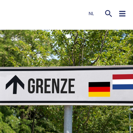
NL
EN