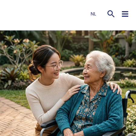
NL
EN