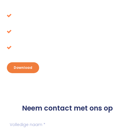
Download onze whitepaper
Voorkom beslissingen die op de lange termijn
de verkeerde blijken
Belastingvoordeel, waar ligt het voor het
oprapen?
Ontdek je kansen en pak je voordeel
Download
Neem contact met ons op