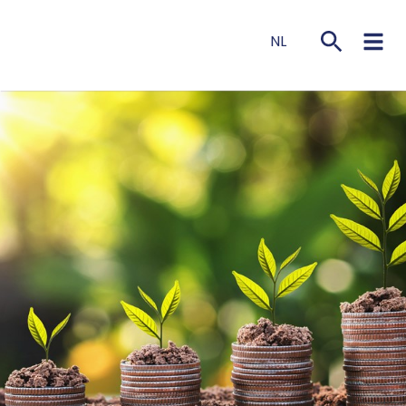
NL
EN