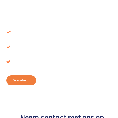
Download onze whitepaper
Voorkom beslissingen die op de lange termijn
de verkeerde blijken
Belastingvoordeel, waar ligt het voor het
oprapen?
Ontdek je kansen en pak je voordeel
Download
Neem contact met ons op