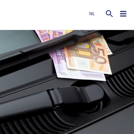
NL
EN