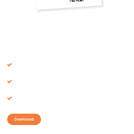
Download onze whitepaper
Voorkom beslissingen die op de lange termijn
de verkeerde blijken
Belastingvoordeel, waar ligt het voor het
oprapen?
Ontdek je kansen en pak je voordeel
Download