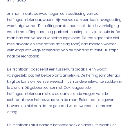
31-7-2025
en man maakt bezwaar tegen een beslissing van de
heffingsambtenaar, waarin zijn verzoek om een kostenvergoeding
wordt afgewezen. De heffingsambtenaar stelt dat de vernietiging
van de naheffingsaanslag parkeerbelasting niet zijn schuld is. De
man had een verkeerd kenteken ingevoerd. De man gaat hier niet
mee akkoord en stelt dat de aanslag (ook) had moeten worden
vernietigd vanwege schending van de opbrengstlimiet. Hij stapt
naar de rechtbank.
De rechtbank doet eerst een tussenuitspraak. Hierin wordt
vastgesteld dat het beroep ontvankelijk is. De heffingsambtenaar
krijgt de kans om een verweerschrift en andere relevante stukken in
te dienen. Dit gebeurt echter niet. Ook reageert de
heffingsambtenaar niet op de aanvullende vragen van de
rechtbank over het bezwaar van de man. Beide partijen geven
bovendien niet aan dat ze gehoord willen worden tijdens een
zitting.
De rechtbank sluit daarop het onderzoek en doet uitspraak. Het