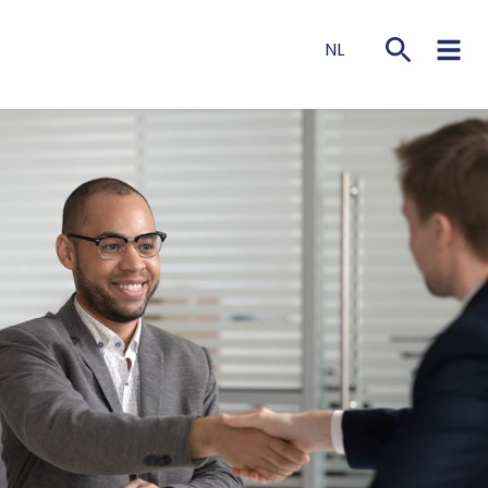
NL
EN