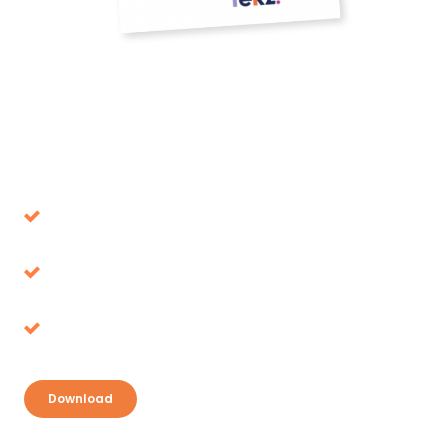
Download onze whitepaper
Voorkom beslissingen die op de lange termijn
de verkeerde blijken
Belastingvoordeel, waar ligt het voor het
oprapen?
Ontdek je kansen en pak je voordeel
Download