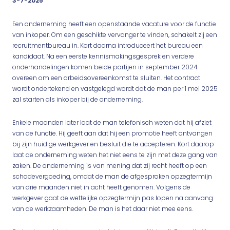
3-7-2025
Een onderneming heeft een openstaande vacature voor de functie
van inkoper. Om een geschikte vervanger te vinden, schakelt zij een
recruitmentbureau in. Kort daarna introduceert het bureau een
kandidaat. Na een eerste kennismakingsgesprek en verdere
onderhandelingen komen beide partijen in september 2024
overeen om een arbeidsovereenkomst te sluiten. Het contract
wordt ondertekend en vastgelegd wordt dat de man per 1 mei 2025
zal starten als inkoper bij de onderneming.
Enkele maanden later laat de man telefonisch weten dat hij afziet
van de functie. Hij geeft aan dat hij een promotie heeft ontvangen
bij zijn huidige werkgever en besluit die te accepteren. Kort daarop
laat de onderneming weten het niet eens te zijn met deze gang van
zaken. De onderneming is van mening dat zij recht heeft op een
schadevergoeding, omdat de man de afgesproken opzegtermijn
van drie maanden niet in acht heeft genomen. Volgens de
werkgever gaat de wettelijke opzegtermijn pas lopen na aanvang
van de werkzaamheden. De man is het daar niet mee eens.