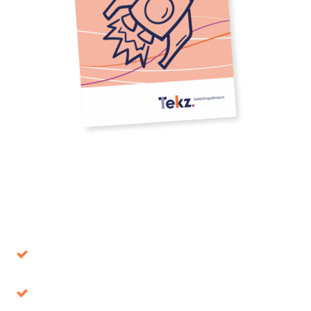
Download onze whitepaper
Voorkom beslissingen die op de lange termijn
de verkeerde blijken
Belastingvoordeel, waar ligt het voor het