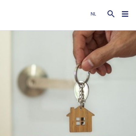
NL
EN