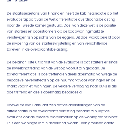
28-10-2024
De staatssecretaris van Financiën heeft de kabinetsreactie op het
evaluatierapport van de Wet differentiatie overdrachtsbelasting
naar de Tweede Kamer gestuurd. Doel van deze wet is de positie
van starters en doorstromers op de koopwoningmarkt te
verstevigen ten opzichte van beleggers. Dit doel wordt bereikt door
de invoering van de startersvrijstelling en van verschillende
tarieven in de overdrachtsbelasting.
De belangrijkste uitkomst van de evaluatie is dat starters er sinds
de inwerkingtreding van de wet op vooruit zijn gegaan. De
tariefdifferentiatie is doeltreffend en deels doelmatig vanwege de
negatieve neveneffecten op de huurmarkt voor woningen en de
markt voor niet-woningen. De verdere verhoging naar 10,4% is als
doeltreffend en deels doelmatig beoordeeld.
Hoewel de evaluatie laat zien dat de doelstellingen van de
differentiatie in de overdrachtsbelasting behaald zijn, legt de
evaluatie ook de bredere problematiek op de woningmarkt bloot.
Er is een woningtekort in Nederland, waarbij een groeiend aantal