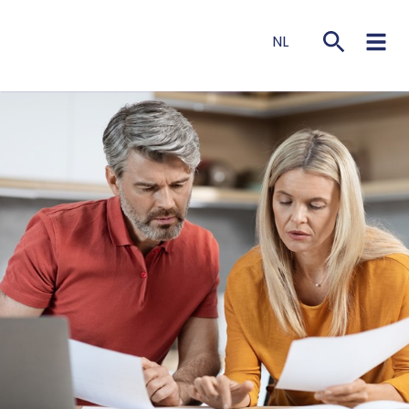
NL
EN