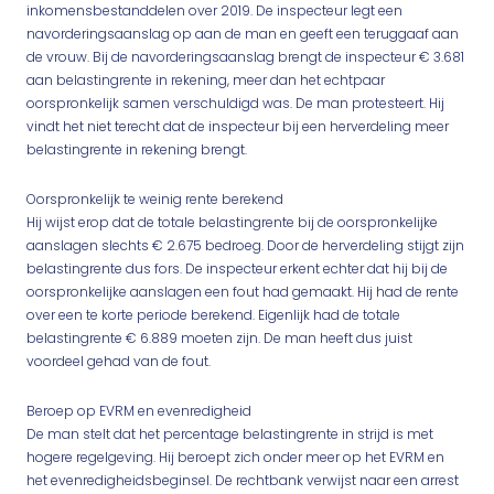
inkomensbestanddelen over 2019. De inspecteur legt een
navorderingsaanslag op aan de man en geeft een teruggaaf aan
de vrouw. Bij de navorderingsaanslag brengt de inspecteur € 3.681
aan belastingrente in rekening, meer dan het echtpaar
oorspronkelijk samen verschuldigd was. De man protesteert. Hij
vindt het niet terecht dat de inspecteur bij een herverdeling meer
belastingrente in rekening brengt.
Oorspronkelijk te weinig rente berekend
Hij wijst erop dat de totale belastingrente bij de oorspronkelijke
aanslagen slechts € 2.675 bedroeg. Door de herverdeling stijgt zijn
belastingrente dus fors. De inspecteur erkent echter dat hij bij de
oorspronkelijke aanslagen een fout had gemaakt. Hij had de rente
over een te korte periode berekend. Eigenlijk had de totale
belastingrente € 6.889 moeten zijn. De man heeft dus juist
voordeel gehad van de fout.
Beroep op EVRM en evenredigheid
De man stelt dat het percentage belastingrente in strijd is met
hogere regelgeving. Hij beroept zich onder meer op het EVRM en
het evenredigheidsbeginsel. De rechtbank verwijst naar een arrest