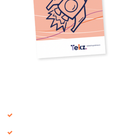
Download onze whitepaper
Voorkom beslissingen die op de lange termijn
de verkeerde blijken
Belastingvoordeel, waar ligt het voor het