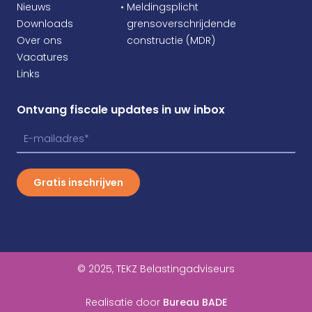
Nieuws
• Meldingsplicht
Downloads
•
grensoverschrijdende
Over ons
•
constructie (MDR)
Vacatures
Links
Ontvang fiscale updates in uw inbox
Gratis inschrijven
© 2025, TEKZ Belastingadviseurs
Realisatie door
Bureau BADE