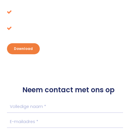
de verkeerde blijken
Belastingvoordeel, waar ligt het voor het
oprapen?
Ontdek je kansen en pak je voordeel
Download
Neem contact met ons op