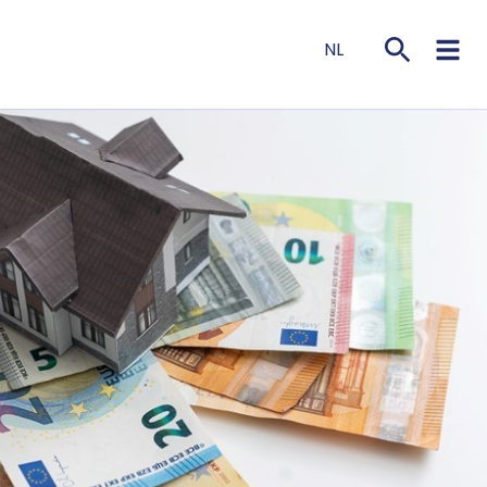
NL
EN