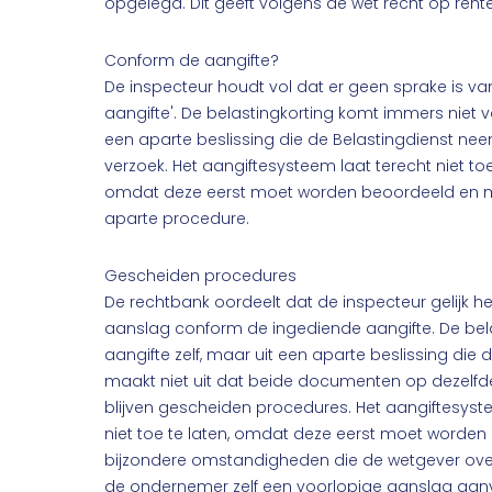
opgelegd. Dit geeft volgens de wet recht op rente
Conform de aangifte?
De inspecteur houdt vol dat er geen sprake is v
aangifte'. De belastingkorting komt immers niet vo
een aparte beslissing die de Belastingdienst ne
verzoek. Het aangiftesysteem laat terecht niet toe 
omdat deze eerst moet worden beoordeeld en 
aparte procedure.
Gescheiden procedures
De rechtbank oordeelt dat de inspecteur gelijk he
aanslag conform de ingediende aangifte. De belas
aangifte zelf, maar uit een aparte beslissing die 
maakt niet uit dat beide documenten op dezelfd
blijven gescheiden procedures. Het aangiftesyst
niet toe te laten, omdat deze eerst moet worden 
bijzondere omstandigheden die de wetgever ove
de ondernemer zelf een voorlopige aanslag aan