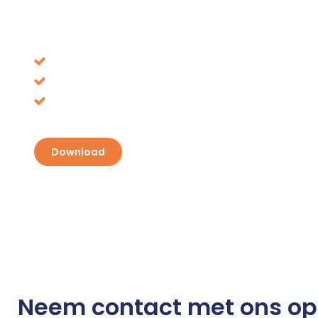
Download onze white
Voorkom beslissingen die op de lange termijn de
Belastingvoordeel, waar ligt het voor het oprap
Ontdek je kansen en pak je voordeel
Download
Neem contact met ons op