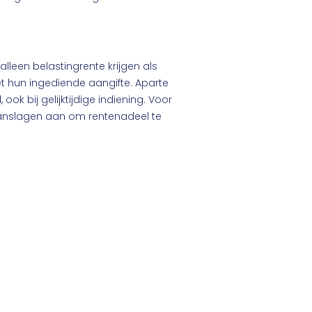
lleen belastingrente krijgen als
t hun ingediende aangifte. Aparte
ok bij gelijktijdige indiening. Voor
e aanslagen aan om rentenadeel te