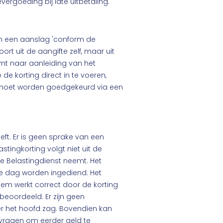
vergoeding bij late uitbetaling.
an een aanslag 'conform de
ort uit de aangifte zelf, maar uit
emt naar aanleiding van het
de korting direct in te voeren,
moet worden goedgekeurd via een
eft. Er is geen sprake van een
tingkorting volgt niet uit de
de Belastingdienst neemt. Het
e dag worden ingediend. Het
eem werkt correct door de korting
beoordeeld. Er zijn geen
r het hoofd zag. Bovendien kan
vragen om eerder geld te