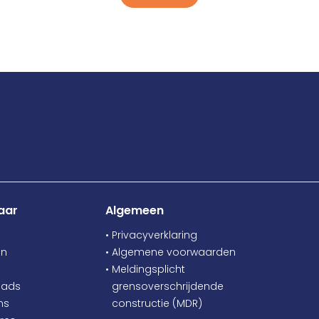
aar
Algemeen
• Privacyverklaring
en
• Algemene voorwaarden
• Meldingsplicht
oads
•
grensoverschrijdende
ns
•
constructie (MDR)