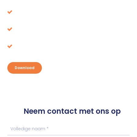
Voorkom beslissingen die op de lange termijn
de verkeerde blijken
Belastingvoordeel, waar ligt het voor het
oprapen?
Ontdek je kansen en pak je voordeel
Download
Neem contact met ons op