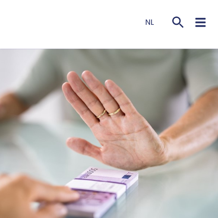
NL
EN