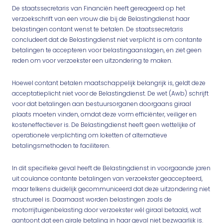
De staatssecretaris van Financiën heeft gereageerd op het
verzoekschrift van een vrouw die bij de Belastingdienst haar
belastingen contant wenst te betalen. De staatssecretaris
concludeert dat de Belastingdienst niet verplicht is om contante
betalingen te accepteren voor belastingaanslagen, en ziet geen
reden om voor verzoekster een uitzondering te maken.
Hoewel contant betalen maatschappelijk belangrijk is, geldt deze
acceptatieplicht niet voor de Belastingdienst. De wet (Awb) schrijft
voor dat betalingen aan bestuursorganen doorgaans giraal
plaats moeten vinden, omdat deze vorm efficiënter, veiliger en
kosteneffectiever is. De Belastingdienst heeft geen wettelijke of
operationele verplichting om loketten of alternatieve
betalingsmethoden te faciliteren.
In dit specifieke geval heeft de Belastingdienst in voorgaande jaren
uit coulance contante betalingen van verzoekster geaccepteerd,
maar telkens duidelijk gecommuniceerd dat deze uitzondering niet
structureel is. Daarnaast worden belastingen zoals de
motorrijtuigenbelasting door verzoekster wél giraal betaald, wat
aantoont dat een girale betaling in haar geval niet bezwaarlijk is.