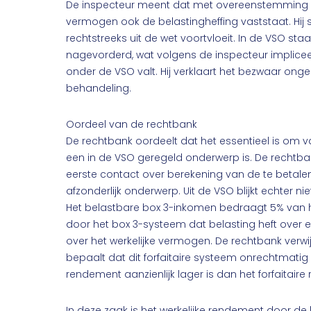
De inspecteur meent dat met overeenstemming 
vermogen ook de belastingheffing vaststaat. Hij ste
rechtstreeks uit de wet voortvloeit. In de VSO s
nagevorderd, wat volgens de inspecteur implicee
onder de VSO valt. Hij verklaart het bezwaar ong
behandeling.
Oordeel van de rechtbank
De rechtbank oordeelt dat het essentieel is om vas
een in de VSO geregeld onderwerp is. De rechtba
eerste contact over berekening van de te betalen
afzonderlijk onderwerp. Uit de VSO blijkt echter ni
Het belastbare box 3-inkomen bedraagt 5% van h
door het box 3-systeem dat belasting heft over e
over het werkelijke vermogen. De rechtbank verwijs
bepaalt dat dit forfaitaire systeem onrechtmatig 
rendement aanzienlijk lager is dan het forfaitair
In deze zaak is het werkelijke rendement door de 