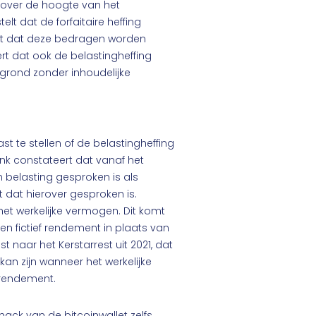
over de hoogte van het
lt dat de forfaitaire heffing
taat dat deze bedragen worden
rt dat ook de belastingheffing
egrond zonder inhoudelijke
t te stellen of de belastingheffing
nk constateert dat vanaf het
 belasting gesproken is als
et dat hierover gesproken is.
et werkelijke vermogen. Dit komt
en fictief rendement in plaats van
t naar het Kerstarrest uit 2021, dat
kan zijn wanneer het werkelijke
e rendement.
hack van de bitcoinwallet zelfs