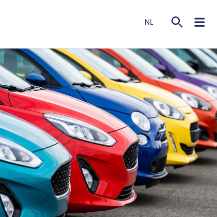
NL
EN