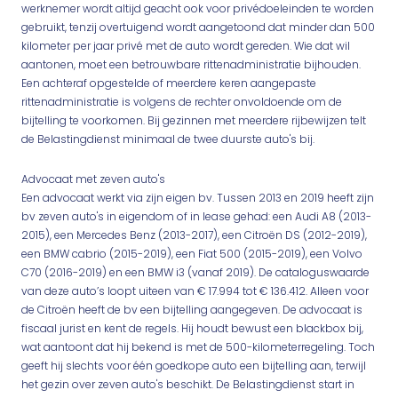
werknemer wordt altijd geacht ook voor privédoeleinden te worden
gebruikt, tenzij overtuigend wordt aangetoond dat minder dan 500
kilometer per jaar privé met de auto wordt gereden. Wie dat wil
aantonen, moet een betrouwbare rittenadministratie bijhouden.
Een achteraf opgestelde of meerdere keren aangepaste
rittenadministratie is volgens de rechter onvoldoende om de
bijtelling te voorkomen. Bij gezinnen met meerdere rijbewijzen telt
de Belastingdienst minimaal de twee duurste auto's bij.
Advocaat met zeven auto's
Een advocaat werkt via zijn eigen bv. Tussen 2013 en 2019 heeft zijn
bv zeven auto's in eigendom of in lease gehad: een Audi A8 (2013-
2015), een Mercedes Benz (2013-2017), een Citroën DS (2012-2019),
een BMW cabrio (2015-2019), een Fiat 500 (2015-2019), een Volvo
C70 (2016-2019) en een BMW i3 (vanaf 2019). De cataloguswaarde
van deze auto’s loopt uiteen van € 17.994 tot € 136.412. Alleen voor
de Citroën heeft de bv een bijtelling aangegeven. De advocaat is
fiscaal jurist en kent de regels. Hij houdt bewust een blackbox bij,
wat aantoont dat hij bekend is met de 500-kilometerregeling. Toch
geeft hij slechts voor één goedkope auto een bijtelling aan, terwijl
het gezin over zeven auto's beschikt. De Belastingdienst start in