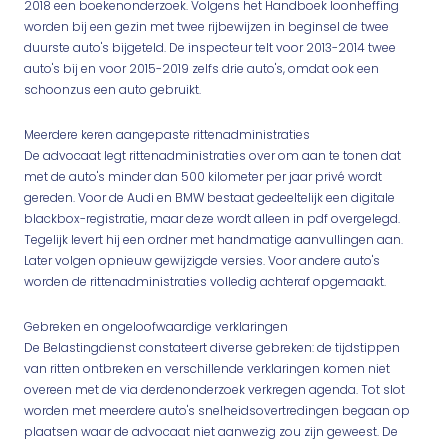
2018 een boekenonderzoek. Volgens het Handboek loonheffing
worden bij een gezin met twee rijbewijzen in beginsel de twee
duurste auto's bijgeteld. De inspecteur telt voor 2013-2014 twee
auto's bij en voor 2015-2019 zelfs drie auto's, omdat ook een
schoonzus een auto gebruikt.
Meerdere keren aangepaste rittenadministraties
De advocaat legt rittenadministraties over om aan te tonen dat
met de auto's minder dan 500 kilometer per jaar privé wordt
gereden. Voor de Audi en BMW bestaat gedeeltelijk een digitale
blackbox-registratie, maar deze wordt alleen in pdf overgelegd.
Tegelijk levert hij een ordner met handmatige aanvullingen aan.
Later volgen opnieuw gewijzigde versies. Voor andere auto's
worden de rittenadministraties volledig achteraf opgemaakt.
Gebreken en ongeloofwaardige verklaringen
De Belastingdienst constateert diverse gebreken: de tijdstippen
van ritten ontbreken en verschillende verklaringen komen niet
overeen met de via derdenonderzoek verkregen agenda. Tot slot
worden met meerdere auto's snelheidsovertredingen begaan op
plaatsen waar de advocaat niet aanwezig zou zijn geweest. De