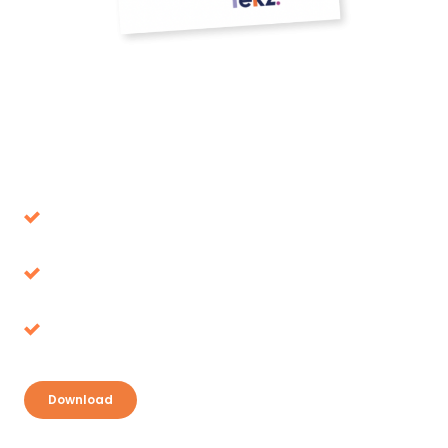
Download onze whitepaper
Voorkom beslissingen die op de lange termijn
de verkeerde blijken
Belastingvoordeel, waar ligt het voor het
oprapen?
Ontdek je kansen en pak je voordeel
Download