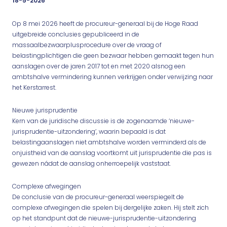
18-5-2026
Op 8 mei 2026 heeft de procureur-generaal bij de Hoge Raad
uitgebreide conclusies gepubliceerd in de
massaalbezwaarplusprocedure over de vraag of
belastingplichtigen die geen bezwaar hebben gemaakt tegen hun
aanslagen over de jaren 2017 tot en met 2020 alsnog een
ambtshalve vermindering kunnen verkrijgen onder verwijzing naar
het Kerstarrest.
Nieuwe jurisprudentie
Kern van de juridische discussie is de zogenaamde ‘nieuwe-
jurisprudentie-uitzondering’, waarin bepaald is dat
belastingaanslagen niet ambtshalve worden verminderd als de
onjuistheid van de aanslag voortkomt uit jurisprudentie die pas is
gewezen nádat de aanslag onherroepelijk vaststaat.
Complexe afwegingen
De conclusie van de procureur-generaal weerspiegelt de
complexe afwegingen die spelen bij dergelijke zaken. Hij stelt zich
op het standpunt dat de nieuwe-jurisprudentie-uitzondering