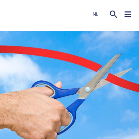
NL
EN