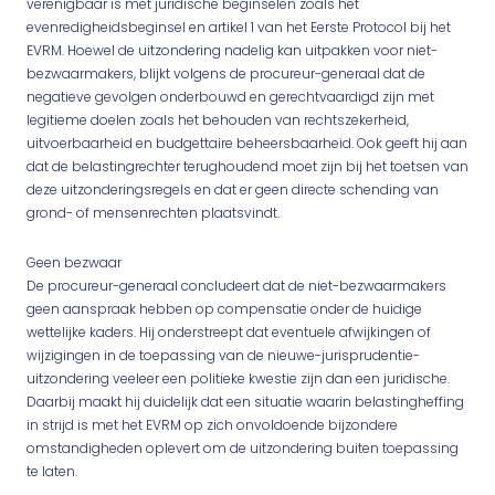
verenigbaar is met juridische beginselen zoals het
evenredigheidsbeginsel en artikel 1 van het Eerste Protocol bij het
EVRM. Hoewel de uitzondering nadelig kan uitpakken voor niet-
bezwaarmakers, blijkt volgens de procureur-generaal dat de
negatieve gevolgen onderbouwd en gerechtvaardigd zijn met
legitieme doelen zoals het behouden van rechtszekerheid,
uitvoerbaarheid en budgettaire beheersbaarheid. Ook geeft hij aan
dat de belastingrechter terughoudend moet zijn bij het toetsen van
deze uitzonderingsregels en dat er geen directe schending van
grond- of mensenrechten plaatsvindt.
Geen bezwaar
De procureur-generaal concludeert dat de niet-bezwaarmakers
geen aanspraak hebben op compensatie onder de huidige
wettelijke kaders. Hij onderstreept dat eventuele afwijkingen of
wijzigingen in de toepassing van de nieuwe-jurisprudentie-
uitzondering veeleer een politieke kwestie zijn dan een juridische.
Daarbij maakt hij duidelijk dat een situatie waarin belastingheffing
in strijd is met het EVRM op zich onvoldoende bijzondere
omstandigheden oplevert om de uitzondering buiten toepassing
te laten.