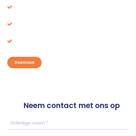
Voorkom beslissingen die op de lange termijn
de verkeerde blijken
Belastingvoordeel, waar ligt het voor het
oprapen?
Ontdek je kansen en pak je voordeel
Download
Neem contact met ons op