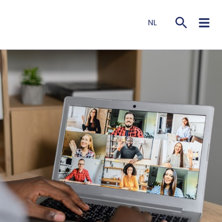
NL
EN