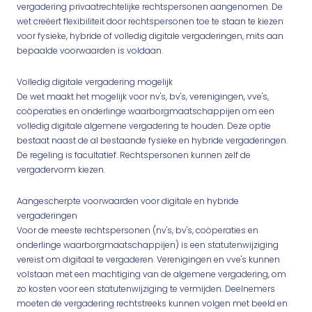
vergadering privaatrechtelijke rechtspersonen aangenomen. De
wet creëert flexibiliteit door rechtspersonen toe te staan te kiezen
voor fysieke, hybride of volledig digitale vergaderingen, mits aan
bepaalde voorwaarden is voldaan.
Volledig digitale vergadering mogelijk
De wet maakt het mogelijk voor nv's, bv's, verenigingen, vve's,
coöperaties en onderlinge waarborgmaatschappijen om een
volledig digitale algemene vergadering te houden. Deze optie
bestaat naast de al bestaande fysieke en hybride vergaderingen.
De regeling is facultatief. Rechtspersonen kunnen zelf de
vergadervorm kiezen.
Aangescherpte voorwaarden voor digitale en hybride
vergaderingen
Voor de meeste rechtspersonen (nv's, bv's, coöperaties en
onderlinge waarborgmaatschappijen) is een statutenwijziging
vereist om digitaal te vergaderen. Verenigingen en vve's kunnen
volstaan met een machtiging van de algemene vergadering, om
zo kosten voor een statutenwijziging te vermijden. Deelnemers
moeten de vergadering rechtstreeks kunnen volgen met beeld en