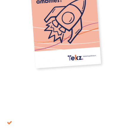
Download onze whitepaper
Voorkom beslissingen die op de lange termijn
de verkeerde blijken