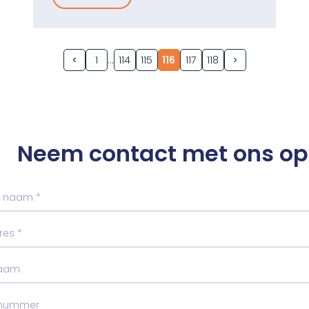
1
114
115
116
117
118
Neem contact met ons op