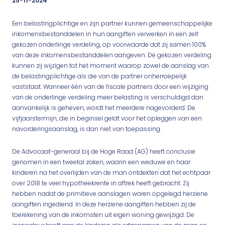
25-11-2024
Een belastingplichtige en zijn partner kunnen gemeenschappelijke
inkomensbestanddelen in hun aangiften verwerken in een zelf
gekozen onderlinge verdeling, op voorwaarde dat zij samen 100%
van deze inkomensbestanddelen aangeven. De gekozen verdeling
kunnen zij wijzigen tot het moment waarop zowel de aanslag van
de belastingplichtige als die van de partner onherroepelijk
vaststaat. Wanneer één van de fiscale partners door een wijziging
van de onderlinge verdeling meer belasting is verschuldigd dan
aanvankelijk is geheven, wordt het meerdere nagevorderd. De
vijfjaarstermijn, die in beginsel geldt voor het opleggen van een
navorderingsaanslag, is dan niet van toepassing.
De Advocaat-generaal bij de Hoge Raad (AG) heeft conclusie
genomen in een tweetal zaken, waarin een weduwe en haar
kinderen na het overlijden van de man ontdekten dat het echtpaar
over 2018 te veel hypotheekrente in aftrek heeft gebracht. Zij
hebben nadat de primitieve aanslagen waren opgelegd herziene
aangiften ingediend. In deze herziene aangiften hebben zij de
toerekening van de inkomsten uit eigen woning gewijzigd. De