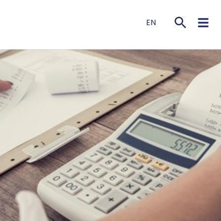
EN
NL