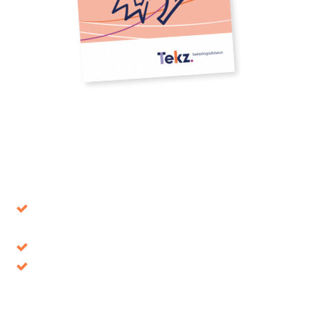
Download our whitepaper
Avoid decisions that turn out to be wrong in the
long term
Tax benefits, where is it up for grabs?
Discover your opportunities and take
advantage