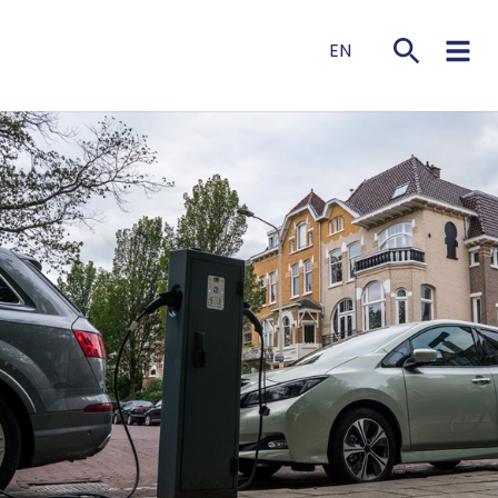
EN
NL