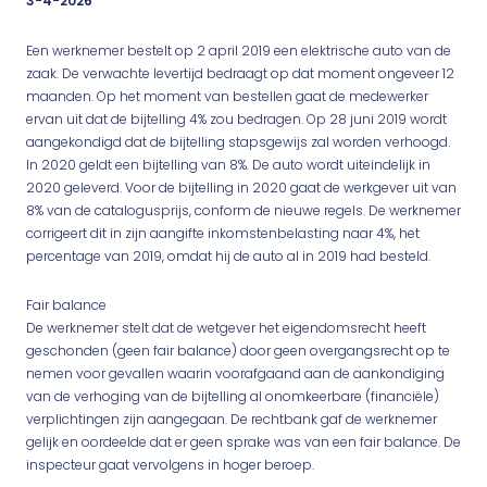
3-4-2026
Een werknemer bestelt op 2 april 2019 een elektrische auto van de
zaak. De verwachte levertijd bedraagt op dat moment ongeveer 12
maanden. Op het moment van bestellen gaat de medewerker
ervan uit dat de bijtelling 4% zou bedragen. Op 28 juni 2019 wordt
aangekondigd dat de bijtelling stapsgewijs zal worden verhoogd.
In 2020 geldt een bijtelling van 8%. De auto wordt uiteindelijk in
2020 geleverd. Voor de bijtelling in 2020 gaat de werkgever uit van
8% van de catalogusprijs, conform de nieuwe regels. De werknemer
corrigeert dit in zijn aangifte inkomstenbelasting naar 4%, het
percentage van 2019, omdat hij de auto al in 2019 had besteld.
Fair balance
De werknemer stelt dat de wetgever het eigendomsrecht heeft
geschonden (geen fair balance) door geen overgangsrecht op te
nemen voor gevallen waarin voorafgaand aan de aankondiging
van de verhoging van de bijtelling al onomkeerbare (financiële)
verplichtingen zijn aangegaan. De rechtbank gaf de werknemer
gelijk en oordeelde dat er geen sprake was van een fair balance. De
inspecteur gaat vervolgens in hoger beroep.