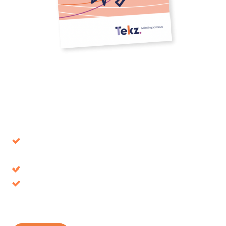
Download our whitepaper
Avoid decisions that turn out to be wrong in the
long term
Tax benefits, where is it up for grabs?
Discover your opportunities and take
advantage