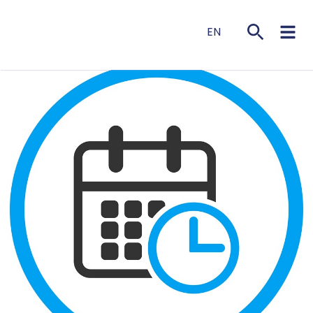
EN
NL