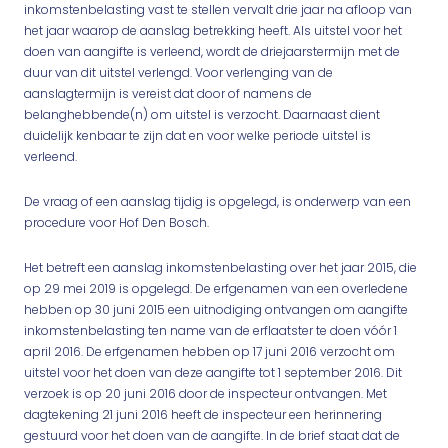
inkomstenbelasting vast te stellen vervalt drie jaar na afloop van
het jaar waarop de aanslag betrekking heeft. Als uitstel voor het
doen van aangifte is verleend, wordt de driejaarstermijn met de
duur van dit uitstel verlengd. Voor verlenging van de
aanslagtermijn is vereist dat door of namens de
belanghebbende(n) om uitstel is verzocht. Daarnaast dient
duidelijk kenbaar te zijn dat en voor welke periode uitstel is
verleend.
De vraag of een aanslag tijdig is opgelegd, is onderwerp van een
procedure voor Hof Den Bosch.
Het betreft een aanslag inkomstenbelasting over het jaar 2015, die
op 29 mei 2019 is opgelegd. De erfgenamen van een overledene
hebben op 30 juni 2015 een uitnodiging ontvangen om aangifte
inkomstenbelasting ten name van de erflaatster te doen vóór 1
april 2016. De erfgenamen hebben op 17 juni 2016 verzocht om
uitstel voor het doen van deze aangifte tot 1 september 2016. Dit
verzoek is op 20 juni 2016 door de inspecteur ontvangen. Met
dagtekening 21 juni 2016 heeft de inspecteur een herinnering
gestuurd voor het doen van de aangifte. In de brief staat dat de