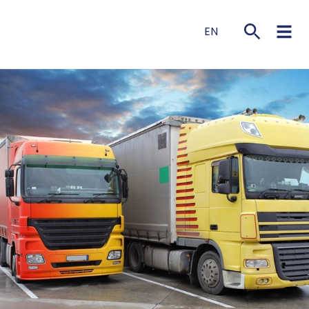
EN
NL