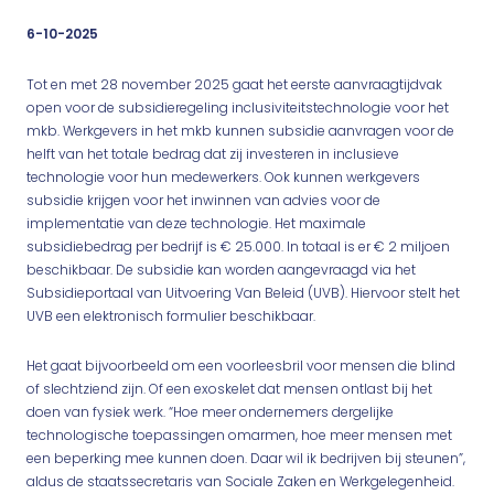
6-10-2025
Tot en met 28 november 2025 gaat het eerste aanvraagtijdvak
open voor de subsidieregeling inclusiviteitstechnologie voor het
mkb. Werkgevers in het mkb kunnen subsidie aanvragen voor de
helft van het totale bedrag dat zij investeren in inclusieve
technologie voor hun medewerkers. Ook kunnen werkgevers
subsidie krijgen voor het inwinnen van advies voor de
implementatie van deze technologie. Het maximale
subsidiebedrag per bedrijf is € 25.000. In totaal is er € 2 miljoen
beschikbaar. De subsidie kan worden aangevraagd via het
Subsidieportaal van Uitvoering Van Beleid (UVB). Hiervoor stelt het
UVB een elektronisch formulier beschikbaar.
Het gaat bijvoorbeeld om een voorleesbril voor mensen die blind
of slechtziend zijn. Of een exoskelet dat mensen ontlast bij het
doen van fysiek werk. “Hoe meer ondernemers dergelijke
technologische toepassingen omarmen, hoe meer mensen met
een beperking mee kunnen doen. Daar wil ik bedrijven bij steunen”,
aldus de staatssecretaris van Sociale Zaken en Werkgelegenheid.