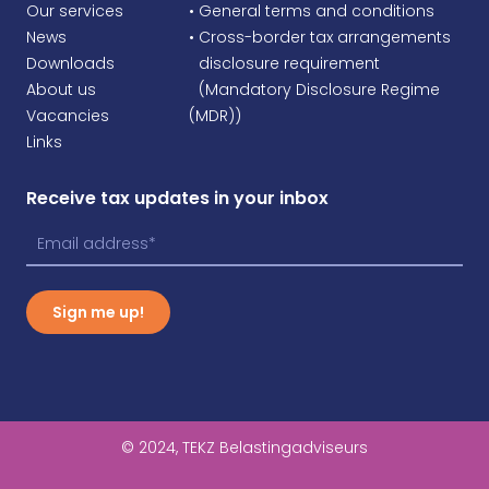
Our services
• General terms and conditions
News
• Cross-border tax arrangements
Downloads
•
disclosure requirement
About us
•
(Mandatory Disclosure Regime
Vacancies
(MDR))
Links
Receive tax updates in your inbox
Sign me up!
© 2024, TEKZ Belastingadviseurs