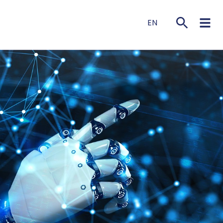
EN
NL