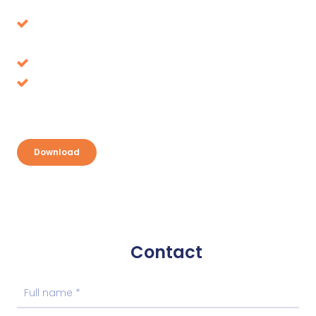
Avoid decisions that turn out to be wrong in the
long term
Tax benefits, where is it up for grabs?
Discover your opportunities and take
advantage
Download
Contact