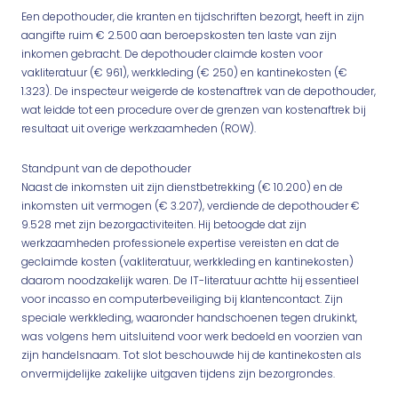
Een depothouder, die kranten en tijdschriften bezorgt, heeft in zijn
aangifte ruim € 2.500 aan beroepskosten ten laste van zijn
inkomen gebracht. De depothouder claimde kosten voor
vakliteratuur (€ 961), werkkleding (€ 250) en kantinekosten (€
1.323). De inspecteur weigerde de kostenaftrek van de depothouder,
wat leidde tot een procedure over de grenzen van kostenaftrek bij
resultaat uit overige werkzaamheden (ROW).
Standpunt van de depothouder
Naast de inkomsten uit zijn dienstbetrekking (€ 10.200) en de
inkomsten uit vermogen (€ 3.207), verdiende de depothouder €
9.528 met zijn bezorgactiviteiten. Hij betoogde dat zijn
werkzaamheden professionele expertise vereisten en dat de
geclaimde kosten (vakliteratuur, werkkleding en kantinekosten)
daarom noodzakelijk waren. De IT-literatuur achtte hij essentieel
voor incasso en computerbeveiliging bij klantencontact. Zijn
speciale werkkleding, waaronder handschoenen tegen drukinkt,
was volgens hem uitsluitend voor werk bedoeld en voorzien van
zijn handelsnaam. Tot slot beschouwde hij de kantinekosten als
onvermijdelijke zakelijke uitgaven tijdens zijn bezorgrondes.