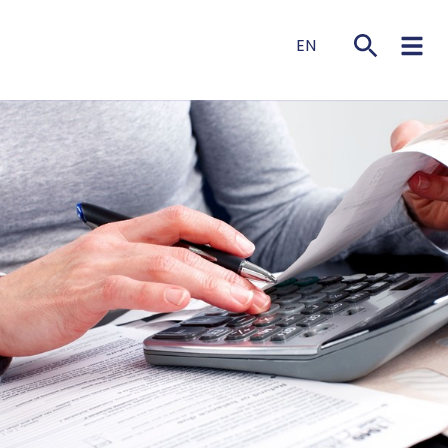
EN
NL