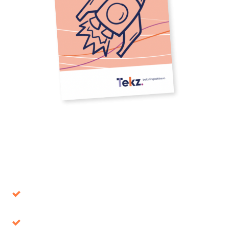
Download our whitepaper
Avoid decisions that turn out to be wrong in the
long term
Tax benefits, where is it up for grabs?