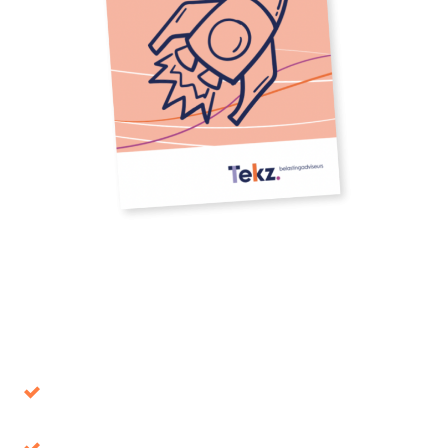
Download our whitepaper
Avoid decisions that turn out to be wrong in the
long term