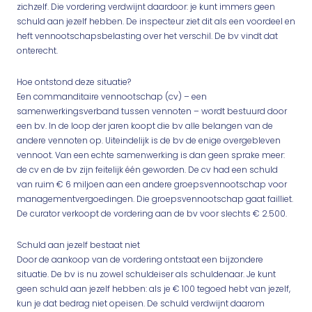
zichzelf. Die vordering verdwijnt daardoor: je kunt immers geen
schuld aan jezelf hebben. De inspecteur ziet dit als een voordeel en
heft vennootschapsbelasting over het verschil. De bv vindt dat
onterecht.
Hoe ontstond deze situatie?
Een commanditaire vennootschap (cv) – een
samenwerkingsverband tussen vennoten – wordt bestuurd door
een bv. In de loop der jaren koopt die bv alle belangen van de
andere vennoten op. Uiteindelijk is de bv de enige overgebleven
vennoot. Van een echte samenwerking is dan geen sprake meer:
de cv en de bv zijn feitelijk één geworden. De cv had een schuld
van ruim € 6 miljoen aan een andere groepsvennootschap voor
managementvergoedingen. Die groepsvennootschap gaat failliet.
De curator verkoopt de vordering aan de bv voor slechts € 2.500.
Schuld aan jezelf bestaat niet
Door de aankoop van de vordering ontstaat een bijzondere
situatie. De bv is nu zowel schuldeiser als schuldenaar. Je kunt
geen schuld aan jezelf hebben: als je € 100 tegoed hebt van jezelf,
kun je dat bedrag niet opeisen. De schuld verdwijnt daarom