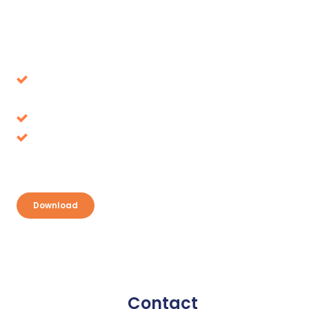
Download our whitepaper
Avoid decisions that turn out to be wrong in the
long term
Tax benefits, where is it up for grabs?
Discover your opportunities and take
advantage
Download
Contact