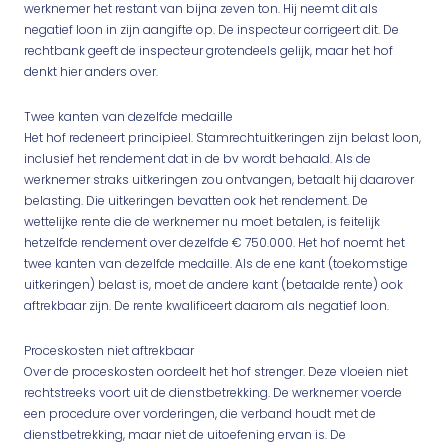
werknemer het restant van bijna zeven ton. Hij neemt dit als
negatief loon in zijn aangifte op. De inspecteur corrigeert dit. De
rechtbank geeft de inspecteur grotendeels gelijk, maar het hof
denkt hier anders over.
Twee kanten van dezelfde medaille
Het hof redeneert principieel. Stamrechtuitkeringen zijn belast loon,
inclusief het rendement dat in de bv wordt behaald. Als de
werknemer straks uitkeringen zou ontvangen, betaalt hij daarover
belasting. Die uitkeringen bevatten ook het rendement. De
wettelijke rente die de werknemer nu moet betalen, is feitelijk
hetzelfde rendement over dezelfde € 750.000. Het hof noemt het
twee kanten van dezelfde medaille. Als de ene kant (toekomstige
uitkeringen) belast is, moet de andere kant (betaalde rente) ook
aftrekbaar zijn. De rente kwalificeert daarom als negatief loon.
Proceskosten niet aftrekbaar
Over de proceskosten oordeelt het hof strenger. Deze vloeien niet
rechtstreeks voort uit de dienstbetrekking. De werknemer voerde
een procedure over vorderingen, die verband houdt met de
dienstbetrekking, maar niet de uitoefening ervan is. De