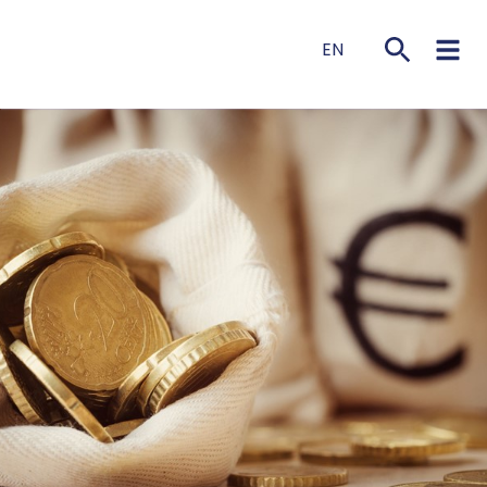
EN
NL