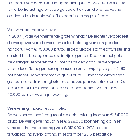
handdruk van € 750.000 terugbetalen, plus € 202.000 wettelijke
rente. De Belastingdienst weigert de aftrek van die rente. Het hof
oordeelt dat de rente wél aftrekbaar is als negatief loon.
Van winnaar naar verliezer
In 2007 lijkt de werknemer de grote winnaar. De rechter veroordeelt
de werkgever van de werknemer tot betaling van een gouden
handdruk van € 750.000 bruto. Hij gebruikt de stamrechtvrijstelling
en stort het bedrag onbelast in zijn eigen bv. Daar kan het geld
belastingvrij renderen tot hij met pensioen gaat. De werkgever
vecht door. Na hoger beroep, cassatie en verwijzing volgt in 2013
het oordeel. De werknemer krijgt nul euro. Hij moet de ontvangen
gouden handdruk terugbetalen, plus zes jaar wettelijke rente. Die
loopt op tot ruim twee ton. Ook de proceskosten van ruim €
40.000 komen voor zijn rekening.
Verrekening maakt het complex
De werknemer heeft nog recht op achterstallig loon van € 641.000
bruto. De werkgever houdt hier € 329.000 loonheffing op in en
verrekent het nettobedrag van € 312.000 in 2013 met de
terugbetalingsverplichting. In september 2015 betaalt de