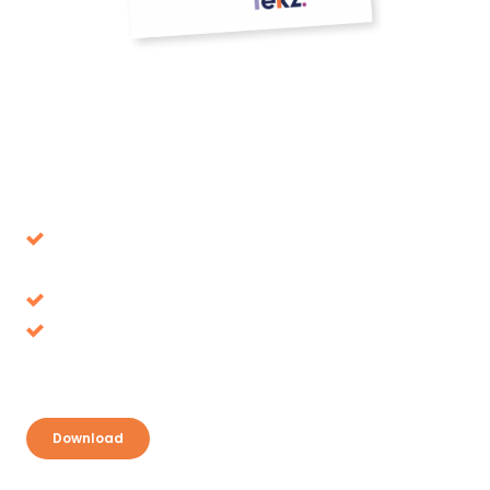
Download our whitepaper
Avoid decisions that turn out to be wrong in the
long term
Tax benefits, where is it up for grabs?
Discover your opportunities and take
advantage
Download