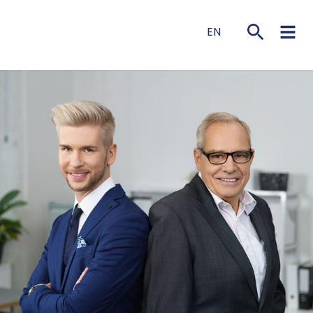
EN
NL