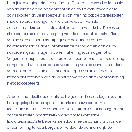
bedrijfsopvolging binnen de familie. Deze kosten worden ten laste
van de winst van de bv gebracht en de bv trekt de btw op deze
advieskosten af. De inspecteur is van mening dat de advieskosten
moeten worden aangemerkt als privékosten van de
aandeelhouders en niet als zakelijke kosten van de bv. De kosten
strekken primair tot bevrediging van de persoonlijke behoeften
van de aandeelhouders. Hij legt aan de aandeelhouders
navorderingsaanslagen inkomstenbelasting op en aan de bv
navorderingsaanslagen vpb en naheffingsaanslagen btw.
Volgens de inspecteur is er sprake van een verkapte winstuitdeling,
aangezien deze kosten een bevoordeling van de aandeelhouders
vormen ten koste van de vennootschap. Ook kan de bv deze
kosten niet aftrekken van de winst en wordt de aftrek voorbelasting
niet geaccepteerd.
Zowel de aandeelhouders als de bv gaan in beroep tegen de aan
hen opgelegde aanslagen. In aparte rechtszaken komt de
rechtbank tot dezelfde conclusie. De rechtbank acht het argument
dat deze kosten noodzakelijk waren om toekomstige
liquiditeitsrisico’s te beperken, en daarmee de continuïteit van de
onderneming te waarborgen, onvoldoende aannemelijk. De