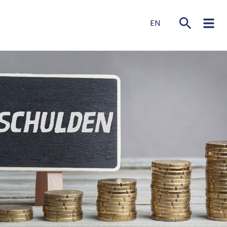
EN
NL