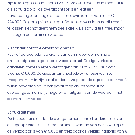
zijn rekening-courantschuld van € 287.000 over. De inspecteur telt
die schuld op bij de overdrachtsprijs en legt een
navorderingsaanslag op naar een ab-inkomen van ruim €
274.000. Te gortig, vindt de dga. De schuld was toch nooit meer in
te lossen. Het hof geeft hem deels gelijk. De schuld telt mee, maar
niet tegen de nominale waarde.
Niet onder normale omstandigheden
Het hof oordeelt dat sprake is van een niet onder normale
omstandigheden gesloten overeenkomst. De dga verkoopt
aandelen met een eigen vermogen van ruim € 271.000 voor
slechts € 5.000. De accountant heeft de winstreserves niet
meegenomen in zijn taxatie. Hieruit volgt dat de dga de koper heeft
willen bevoordelen. In dat geval mag de inspecteur de
overeengekomen prijs negeren en uitgaan van de waarde in het
economisch verkeer.
Schuld telt mee
De inspecteur stelt dat de overgenomen schuld onderdeel is van
de tegenprestatie. Hij telt de nominale waarde van € 287.419 op bij
de verkoopprijs van € 5.000 en trekt daar de verkrijgingsprijs van €