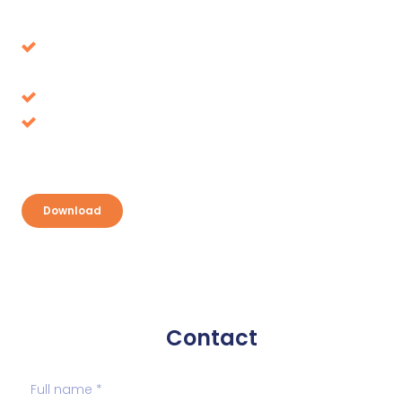
Download our whitepaper
Avoid decisions that turn out to be wrong in the
long term
Tax benefits, where is it up for grabs?
Discover your opportunities and take
advantage
Download
Contact