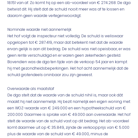
18.151 van af. Zo komt hij op een ab-voordeel van € 274.268. De dga
betwist dit. Hij stelt dat de schuld nooit meer was af te lossen en
daarom geen waarde vertegenwoordigt.
Nominale waarde niet aannemelijk
Het hof volgt de inspecteur niet volledig. De schuld is weliswaar
opgelopen tot € 287.419, maar dat betekent niet dat de waarde
ervan gelijk is aan dit bedrag. De schuld was niet opeisbaar, er was
geen rente verschuldigd en er waren geen zekerheden gesteld.
Bovendien was de dga ten tijde van de verkoop 54 jaar en kampt
hij met gezondheidsbeperkingen. Het hof acht aannemelijk dat de
schuld grotendeels oninbaar zou zijn geweest.
Overwaarde als maatstaf
De dga stelt dat de waarde van de schuld nihil is, maar ook dát
maakt hij niet aannemelijk. Hij bezit namelijk een eigen woning met
een WOZ-waarde van € 249.000 en een hypotheekschuld van €
200.000. Daarmee is sprake van € 49.000 aan overwaarde. Het hof
stelt de waarde van de schuld vast op dit bedrag. Het ab-voordeel
komt daarmee uit op € 35.849, zijnde de verkoopprijs van € 5.000
plus de waarde van de schuld van € 49.000, minus de