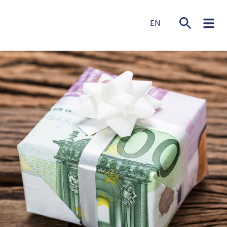
EN
NL