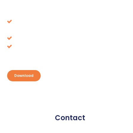
Download our whitepaper
Avoid decisions that turn out to be wrong in the
long term
Tax benefits, where is it up for grabs?
Discover your opportunities and take
advantage
Download
Contact