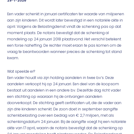
29-1-2026
Een vader schenkt in januari certificaten ter waarde van miljoenen
aan zijn kinderen. Dit wordt later bevestigd in een notariële akte in
april. Volgens de Belastingdienst vindt de schenking pas op dat
moment plaats. De notaris bevestigt dat de schenking al
mondeling op 24 januari 2018 plaatsvond. Het verschil betekent
een forse naheffing. De rechter moet eraan te pas komen om de
vraag te beantwoorden wanneer precies de schenking tot stand
kwam.
Wat speelde er?
Een vader houdt via zijn holding aandelen in twee bv’s. Deze
aandelen verkoopt hij op 24 januari. Een deel van de koopsom
bestaat uit aandelen in een andere bv. Diezelfde dag richt vader
een stichting op waaraan hij de ontvangen aandelen
doorverkoopt. De stichting geeft certificaten uit, die de vader aan
zijn drie kinderen schenkt. De zoon doet in september aangifte
schenkbelasting over een bedrag van € 2,7 miljoen, met als
schenkingsdatum 24 januari. Bij de aangifte voegt hij een notariële
akte van 17 april, waarin de notaris bevestigt dat de schenking op