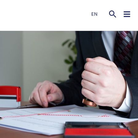
EN
NL