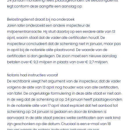
24 januari mondeling heeft plaatsgevonden. De Belastingdienst
legt conform deze aangifte een aanslag op.
Belastingdienst draait bij na onderzoek
Jaren later onderzoekt een andere inspecteur de
miljoenentransactie. Hij stuit daarbij op een eerdere akte van 13
april, waarin staat dat de vader alle certificaten houdt. De
inspecteur concludeert dat de schenking niet in januari, maar pas
in april bij de notariële akte plaatsvond. De waarde van de
certificaten is dan gestegen. De zoon moet een nieuwe aanslag
betalen over € 9,3 miljoen in plaats van over € 2,7 miljoen.
Notaris had instructies vooraf
De rechtbank veegt het argument van de inspecteur, dat de vader
volgens de akte van 13 april nog houder was van alle certificaten,
van tafel. De ongelukkige formulering in deze akte staat er niet aan
in de weg dat de schenking al op 24 januari heeft plaatsgevonden.
In de notariële akte van 17 april staat expliciet dat het aanbod tot
schenking op 24 januari is gedaan en door de kinderen is
aanvaard. In de akte staat precies welke certificaten aan welk kind
zijn geschonken op die datum. Cruciaal is een e-mail van 18
januari waarin de notaris instructies ontvangt via een