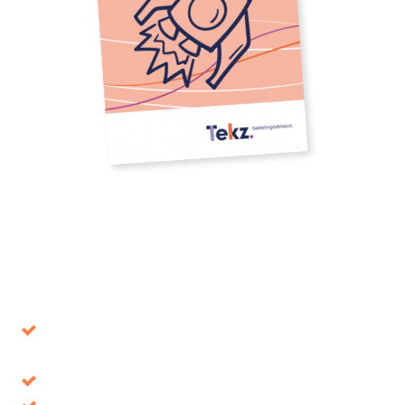
Download our whitepaper
Avoid decisions that turn out to be wrong in the
long term
Tax benefits, where is it up for grabs?