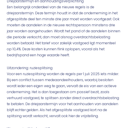
Driejaarstermijn en aanhoudingsverplichting
Een belangrijk onderdeel van de nieuwe regels is de
driejaarstermijn. Deze termijn houdt in dat de onderneming in het
afgesplitste deel ten minste drie jaar moet worden voortgezet. Ook
moeten de aandelen in de nieuwe rechtspersoon minstens drie
jaar worden aangehouden. Wordt het pand of de aandelen binnen
die periode verkocht, dan moet alsnog overdrachtsbelasting
worden betaald. Het tarief voor zakelijk vastgoed ligt momenteel
op 10,4%. Deze kosten kunnen flink oplopen, vooral als het
bedrijfspand een hoge waarde heeft.
Uitzondering: ruziesplitsing
Voor een ruziesplitsing worden de regels per 1 juli 2025 iets milder.
Bij een conflict tussen medeaandeelhouders, waarbij besloten
wordt ieder een eigen weg te gaan, vervalt de eis van een actieve
onderneming. Het is dan toegestaan om passief bezit, zoals
verhuurd vastgoed, te splitsen zonder direct overdrachtsbelasting
te betalen. De driejaarstermijn voor het aanhouden van aandelen
blijft echter gelden. Als het afgesplitste vastgoed kort na de
splitsing wordt verkocht, vervalt ook hier de vrijstelling.