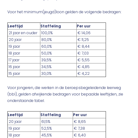
Voor het minimum(jeugd)loon gelden de volgende bedragen:
Leeftijd
Staffeling
Per uur
21 jaar en ouder
100,0%
€ 14,06
20 jaar
80,0%
€ 11,25
19 jaar
60,0%
€ 8,44
18 jaar
50,0%
€ 7,03
17 jaar
39,5%
€ 5,55
16 jaar
34,5%
€ 4,85
15 jaar
30,0%
€ 4,22
Voor jongeren, die werken in de beroepsbegeleidende leerweg
(bbl), gelden afwijkende bedragen voor bepaalde leeftijden, zie
onderstaande tabel.
Leeftijd
Staffeling
Per uur
20 jaar
61,5%
€ 8,65
19 jaar
52,5%
€ 7,38
18 jaar
45,5%
€ 6,40