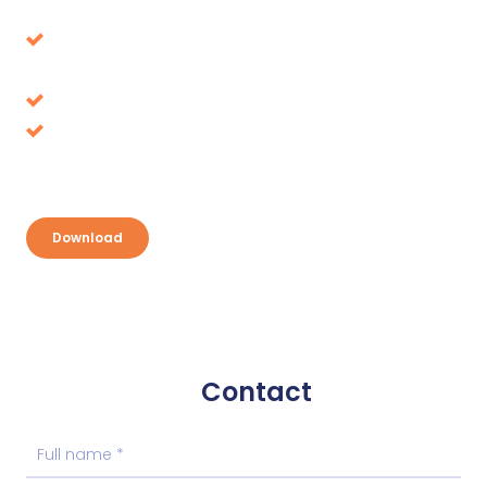
Avoid decisions that turn out to be wrong in the
long term
Tax benefits, where is it up for grabs?
Discover your opportunities and take
advantage
Download
Contact