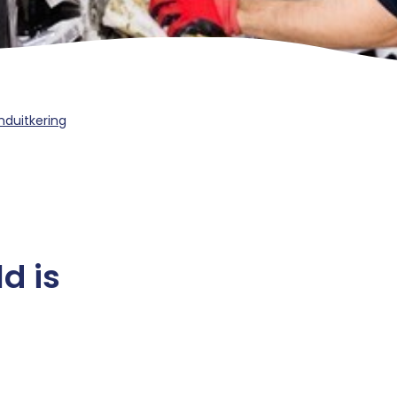
nduitkering
d is