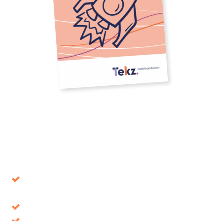
Download our whitepaper
Avoid decisions that turn out to be wrong in the
long term
Tax benefits, where is it up for grabs?