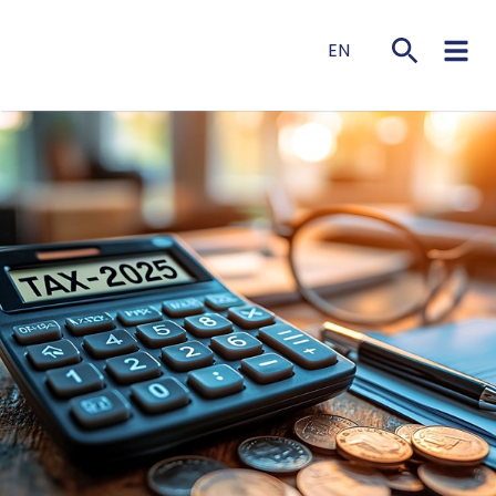
EN
NL