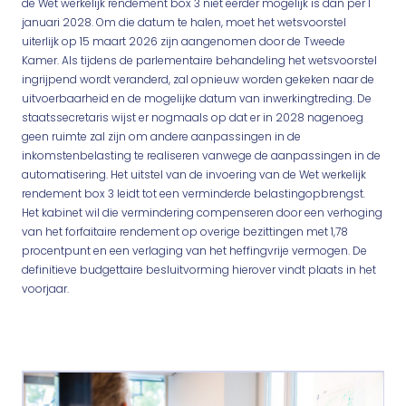
de Wet werkelijk rendement box 3 niet eerder mogelijk is dan per 1
januari 2028. Om die datum te halen, moet het wetsvoorstel
uiterlijk op 15 maart 2026 zijn aangenomen door de Tweede
Kamer. Als tijdens de parlementaire behandeling het wetsvoorstel
ingrijpend wordt veranderd, zal opnieuw worden gekeken naar de
uitvoerbaarheid en de mogelijke datum van inwerkingtreding. De
staatssecretaris wijst er nogmaals op dat er in 2028 nagenoeg
geen ruimte zal zijn om andere aanpassingen in de
inkomstenbelasting te realiseren vanwege de aanpassingen in de
automatisering. Het uitstel van de invoering van de Wet werkelijk
rendement box 3 leidt tot een verminderde belastingopbrengst.
Het kabinet wil die vermindering compenseren door een verhoging
van het forfaitaire rendement op overige bezittingen met 1,78
procentpunt en een verlaging van het heffingvrije vermogen. De
definitieve budgettaire besluitvorming hierover vindt plaats in het
voorjaar.