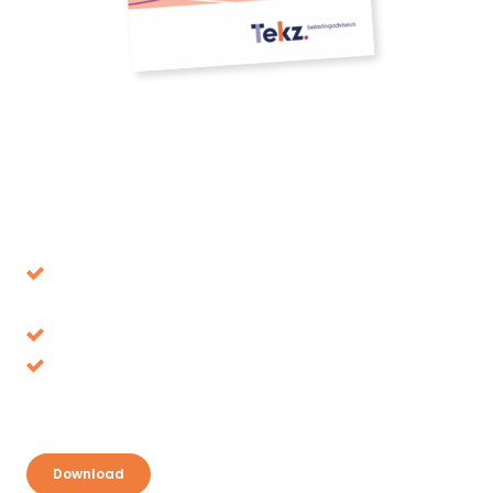
Download our whitepaper
Avoid decisions that turn out to be wrong in the
long term
Tax benefits, where is it up for grabs?
Discover your opportunities and take
advantage
Download