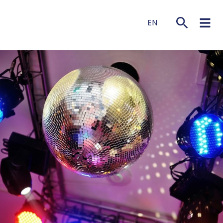
EN
NL