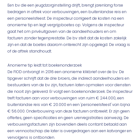
Een bv die een jeugdzorginstelling drijft, brengt jarenlang forse
bedragen in aftrek voor verbouwingen, een buitenlandse reis en
een personeelsfeest. De inspecteur corrigeert de kosten na een
anonieme tip en legt vergrijpboetes op. Volgens de inspecteur
gaat het om privéuitgaven van de aandeelhouders en om
facturen zonder tegenprestatie. De bv stelt dat de kosten zakelijk
zijn en dat de boetes daarom onterecht zijn opgelegd. De vraag is
of de aftrek standhoudt.
Anonieme tip leidt tot boekenonderzoek
De FIOD ontvangt in 2016 een anonieme klikbrief over de bv. De
tipgever schrijft dat de drie broers, die indirect aandeelhouders en
bestuurders van de bv zijn, facturen laten opmaken voor diensten
die nooit zijn geleverd. Er volgt een boekenonderzoek. De inspecteur
treft facturen aan voor verbouwingen van ruim € 244.000, een
buitenlandse reis van € 20.000 en een 'personeelsfeest' van bijna
€ 56.000. Onderbouwing van deze facturen ontbreekt. Er zijn geen
offertes, geen specificaties en geen urenregistraties aanwezig. De
verbouwingsfacturen zijn bovendien deels contant betaald aan
een vennootschap die later is overgedragen aan een katvanger en
vervolgens is ontbonden.