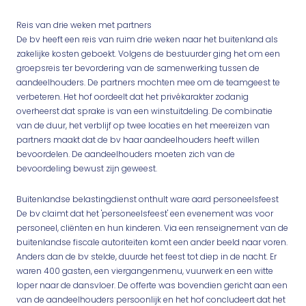
Reis van drie weken met partners
De bv heeft een reis van ruim drie weken naar het buitenland als
zakelijke kosten geboekt. Volgens de bestuurder ging het om een
groepsreis ter bevordering van de samenwerking tussen de
aandeelhouders. De partners mochten mee om de teamgeest te
verbeteren. Het hof oordeelt dat het privékarakter zodanig
overheerst dat sprake is van een winstuitdeling. De combinatie
van de duur, het verblijf op twee locaties en het meereizen van
partners maakt dat de bv haar aandeelhouders heeft willen
bevoordelen. De aandeelhouders moeten zich van de
bevoordeling bewust zijn geweest.
Buitenlandse belastingdienst onthult ware aard personeelsfeest
De bv claimt dat het 'personeelsfeest' een evenement was voor
personeel, cliënten en hun kinderen. Via een renseignement van de
buitenlandse fiscale autoriteiten komt een ander beeld naar voren.
Anders dan de bv stelde, duurde het feest tot diep in de nacht. Er
waren 400 gasten, een viergangenmenu, vuurwerk en een witte
loper naar de dansvloer. De offerte was bovendien gericht aan een
van de aandeelhouders persoonlijk en het hof concludeert dat het