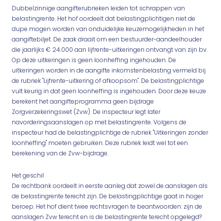
Dubbelzinnige aangifterubrieken leiden tot schrappen van
belastingrente. Het hof oordeelt dat belastingplichtigen niet de
dupe mogen worden van onduidelijke keuzemogelijkheden in het
aangiftebiljet. De zaak draait om een bestuurder-aandeelhouder
die jaarlijks € 24.000 aan lijfrente-uitkeringen ontvangt van zijn bv.
Op deze uitkeringen is geen loonheffing ingehouden. De
uitkeringen worden in de aangifte inkomstenbelasting vermeld bij
de rubriek "Lijfrente-uitkering of afkoopsom". De belastingplichtige
vult keurig in dat geen loonheffing is ingehouden. Door deze keuze
berekent het aangifteprogramma geen bijdrage
Zorgverzekeringswet (Zvw). De inspecteur legt later
navorderingsaanslagen op met belastingrente. Volgens de
inspecteur had de belastingplichtige de rubriek "Uitkeringen zonder
loonheffing" moeten gebruiken. Deze rubriek leidt wel tot een
berekening van de Zvw-bijdrage.
Het geschil
De rechtbank oordeelt in eerste aanleg dat zowel de aanslagen als
de belastingrente terecht zijn. De belastingplichtige gaat in hoger
beroep. Het hof dient twee rechtsvragen te beantwoorden: zijn de
aanslagen Zvw terecht en is de belastingrente terecht opgelegd?