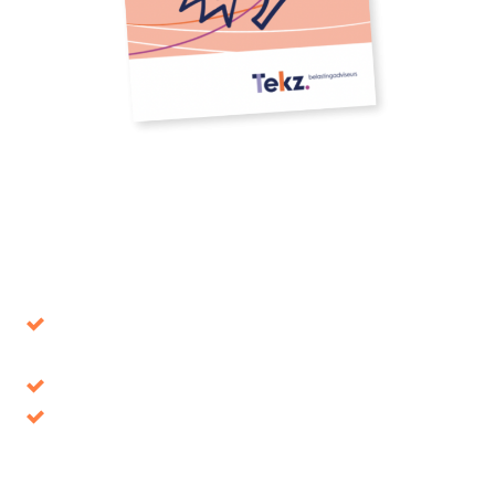
Download our whitepaper
Avoid decisions that turn out to be wrong in the
long term
Tax benefits, where is it up for grabs?
Discover your opportunities and take
advantage