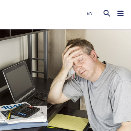
EN
NL