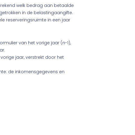
berekend welk bedrag aan betaalde
getrokken in de belastingaangifte.
e reserveringsruimte in een jaar
rmulier van het vorige jaar (n-1),
ar.
orige jaar, verstrekt door het
imte: de inkomensgegevens en