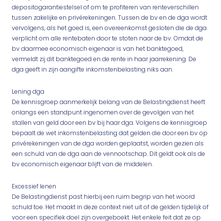
depositogarantiestelsel of om te profiteren van renteverschillen
tussen zakelijke en privérekeningen. Tussen de bv en de dga wordt
vervolgens, als het goed is, een overeenkomst gesloten die de dga
verplicht om alle rentebaten door te stoten naar de bv. Omdat de
bv daarmee economisch eigenaar is van het banktegoed,
vermeldt zij dit banktegoed en de rente in haar jaarrekening. De
dga geeft in zijn aangifte inkomstenbelasting niks aan.
Lening dga
De kennisgroep aanmerkelijk belang van de Belastingdienst heeft
onlangs een standpunt ingenomen over de gevolgen van het
stallen van geld door een bv bij haar dga. Volgens de kennisgroep
bepaalt de wet inkomstenbelasting dat gelden die door een bv op
privérekeningen van de dga worden geplaatst, worden gezien als
een schuld van de dga aan de vennootschap. Dit geldt ook als de
bv economisch eigenaar blijft van de middelen.
Excessief lenen
De Belastingdienst past hierbij een ruim begrip van het woord
schuld toe. Het maakt in deze context niet uit of de gelden tijdelijk of
voor een specifiek doel zijn overgeboekt. Het enkele feit dat ze op