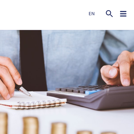
EN
NL