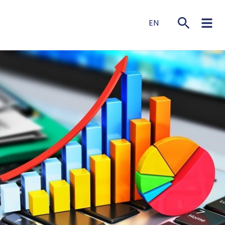
EN
NL