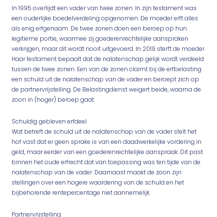
In 1995 overlijdt een vader van twee zonen. In zijn testament was
een ouderlijke boedelverdeling opgenomen. De moeder erft alles
als enig erfgenaam. De twee zonen doen een beroep op hun
legitieme portie, waarmee zij goederenrechtelijke aanspraken
verkrijgen, maar dit wordt nooit uitgevoerd. In 2019 sterft de moeder.
Haar testament bepaalt dat de nalatenschap gelijk wordt verdeeld
tussen de twee zonen. Een van de zonen claimt bij de erfbelasting
een schuld uit de nalatenschap van de vader en beroept zich op
de partnervrijstelling. De Belastingdienst weigert beide, waarna de
zoon in (hoger) beroep gaat.
Schuldig gebleven erfdeel
Wat betreft de schuld uit de nalatenschap van de vader stelt het
hof vast dat er geen sprake is van een daadwerkelijke vordering in
geld, maar eerder van een goederenrechtelijke aanspraak. Dit past
binnen het oude erfrecht dat van toepassing was ten tijde van de
nalatenschap van de vader. Daarnaast maakt de zoon zijn
stellingen over een hogere waardering van de schuld en het
bijbehorende rentepercentage niet aannemelijk.
Partnervrijstelling