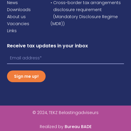
News
• Cross-border tax arrangements
Downloads
•
disclosure requirement
About us
•
(Mandatory Disclosure Regime
Vacancies
(MDR))
Links
Receive tax updates in your inbox
Sign me up!
© 2024, TEKZ Belastingadviseurs
Realized by
Bureau BADE