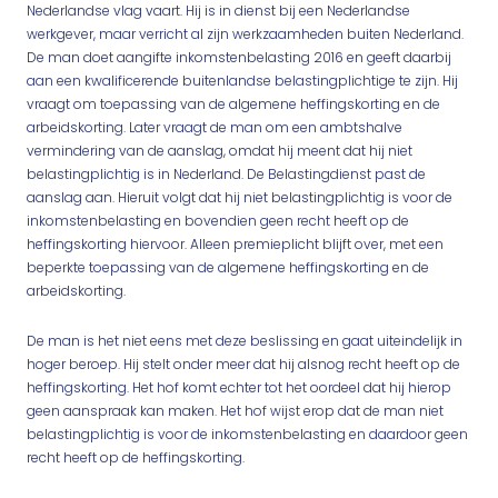
Nederlandse vlag vaart. Hij is in dienst bij een Nederlandse
werkgever, maar verricht al zijn werkzaamheden buiten Nederland.
De man doet aangifte inkomstenbelasting 2016 en geeft daarbij
aan een kwalificerende buitenlandse belastingplichtige te zijn. Hij
vraagt om toepassing van de algemene heffingskorting en de
arbeidskorting. Later vraagt de man om een ambtshalve
vermindering van de aanslag, omdat hij meent dat hij niet
belastingplichtig is in Nederland. De Belastingdienst past de
aanslag aan. Hieruit volgt dat hij niet belastingplichtig is voor de
inkomstenbelasting en bovendien geen recht heeft op de
heffingskorting hiervoor. Alleen premieplicht blijft over, met een
beperkte toepassing van de algemene heffingskorting en de
arbeidskorting.
De man is het niet eens met deze beslissing en gaat uiteindelijk in
hoger beroep. Hij stelt onder meer dat hij alsnog recht heeft op de
heffingskorting. Het hof komt echter tot het oordeel dat hij hierop
geen aanspraak kan maken. Het hof wijst erop dat de man niet
belastingplichtig is voor de inkomstenbelasting en daardoor geen
recht heeft op de heffingskorting.