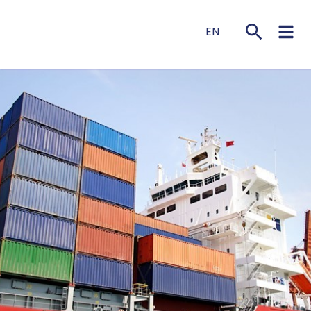
EN
NL