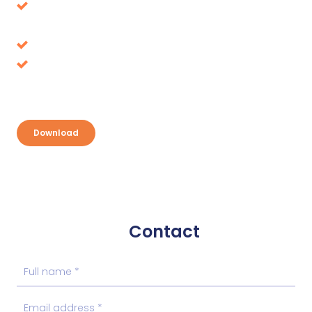
Avoid decisions that turn out to be wrong in the
long term
Tax benefits, where is it up for grabs?
Discover your opportunities and take
advantage
Download
Contact