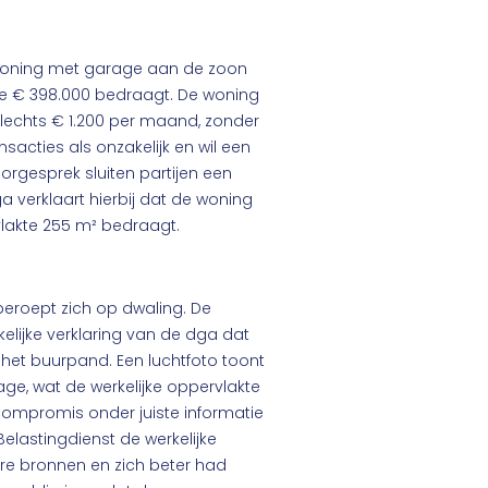
woning met garage aan de zoon
de € 398.000 bedraagt. De woning
slechts € 1.200 per maand, zonder
sacties als onzakelijk en wil een
orgesprek sluiten partijen een
verklaart hierbij dat de woning
ervlakte 255 m² bedraagt.
eroept zich op dwaling. De
elijke verklaring van de dga dat
 het buurpand. Een luchtfoto toont
e, wat de werkelijke oppervlakte
 compromis onder juiste informatie
elastingdienst de werkelijke
re bronnen en zich beter had