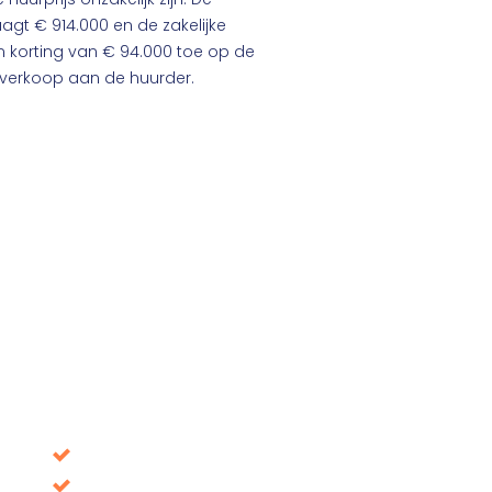
gt € 914.000 en de zakelijke
n korting van € 94.000 toe op de
 verkoop aan de huurder.
Download our whitep
Avoid decisions that turn out to be wrong in the
Tax benefits, where is it up for grabs?