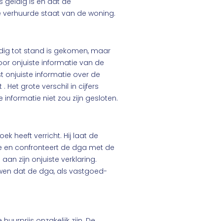
 geldig is en dat de
verhuurde staat van de woning.
dig tot stand is gekomen, maar
or onjuiste informatie van de
 onjuiste informatie over de
Het grote verschil in cijfers
informatie niet zou zijn gesloten.
k heeft verricht. Hij laat de
e en confronteert de dga met de
an zijn onjuiste verklaring.
wen dat de dga, als vastgoed-
huurprijs onzakelijk zijn. De