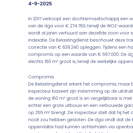
4-9-2025
In 2017 verkoopt een dochtermaatschappij een 
van de dga voor € 274.760, terwijl de WOZ-waar
wordt al jaren verhuurd aan dezelfde zoon voor 
indexatie. De Belastingdienst beschouwt deze tran
correctie van € 639.240 opleggen. Tijdens een ho
compromis op een waarde van € 567.000. De dga 
slechts 160 m² groot is, terwijl de werkelijke opp
Compromis
De Belastingdienst erkent het compromis, maar b
inspecteur baseert zijn instemming op de uitdrukk
de woning 160 m² groot is en vergelijkbaar is met
echter een grote uitbouw en een verbouwde garag
op 255 m² brengt. De inspecteur stelt dat hij het
nooit zou hebben gesloten. De dga vindt dat de B
oppervlakte had kunnen achterhalen via openba