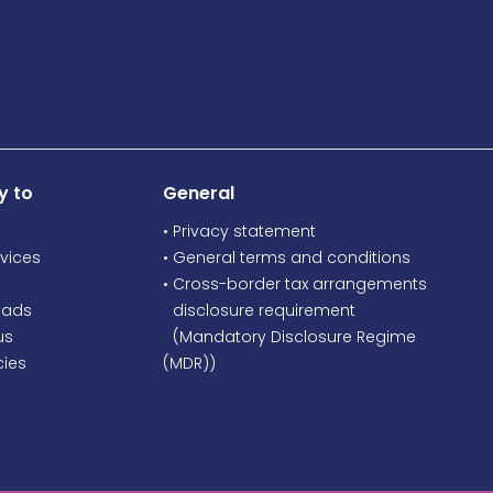
y to
General
• Privacy statement
vices
• General terms and conditions
• Cross-border tax arrangements
oads
•
disclosure requirement
us
•
(Mandatory Disclosure Regime
ies
(MDR))