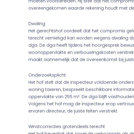
moeten voorbereiden. Hij stelt dat het compromis
overeengekomen waarde rekening houdt met de 
Dwaling
Het gerechtshof oordeelt dat het compromis gel
terecht vernietigd kan worden wegens dwaling do
dga. De dga heeft tijdens het hoorgesprek bewust
woonoppervlakte en verbouwingskosten verstrekt . 
maakt aannemelijk dat de overeenkomst bij juiste 
Onderzoeksplicht
Het hof stelt dat de inspecteur voldoende onderzoe
woning taxeren, bespreekt beschikbare informati
oppervlakte van 255 m². De dga blijft vasthouden a
Volgens het hof mag de inspecteur erop vertrou
ervaren directeur, de juiste feiten verstrekt.
Winstcorrecties grotendeels terecht
Het hof bevestigt dat zowel de verkoopprijs als de 