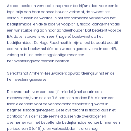
Als een besloten vennootschap haar bedrijfsmiddel voor een te
lage prijs aan haar aandeelhouder verkoopt, dan wordt het
verschil tussen de waarde in het economische verkeer van het
bedrijfsmiddel en de te lage verkoopprijs, fiscaal aangemerkt als
een winstuitdeling aan haar aandeelhouder. Dat betekent voor de
B.V. dat er sprake is van een (hogere) boekwinst op het
bedrijfsmiddel. De Hoge Raad heeft in zijn arrest bepaald dat dit
deel van de boekwinst óók kan worden gereserveerd in een HIR,
zolang er bij de belastingplichtige maar een
herinvesteringsvoornemen bestaat.
Gerechtshof Arnhem-Leeuwarden; opwaarderingswinst en de
herinvesteringsreserve
De overdracht van een bedrijfsmiddel (met daarin een
meerwaarde) van de ene B.V. naar een andere B.V. binnen een
fiscale eenheid voor de vennootschapsbelasting, wordt in
beginsel fiscaal genegeerd. Deze overdracht is fiscaal dus niet
zichtbaar. Als de fiscale eenheid tussen de overdrager en
overnemer van het betreffende bedrijfsmiddel echter binnen een
periode van 3 (of 6) jaren verbreekt, dan is er alsnog