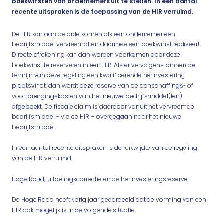
boekwinsten van ondernemers uit te stellen. In een aantal
recente uitspraken is de toepassing van de HIR verruimd.
De HIR kan aan de orde komen als een ondernemer een
bedrijfsmiddel vervreemdt en daarmee een boekwinst realiseert.
Directe afrekening kan dan worden voorkomen door deze
boekwinst te reserveren in een HIR. Als er vervolgens binnen de
termijn van deze regeling een kwalificerende herinvestering
plaatsvindt, dan wordt deze reserve van de aanschaffings- of
voortbrengingskosten van het nieuwe bedrijfsmiddel(len)
afgeboekt. De fiscale claim is daardoor vanuit het vervreemde
bedrijfsmiddel - via de HIR – overgegaan naar het nieuwe
bedrijfsmiddel.
In een aantal recente uitspraken is de reikwijdte van de regeling
van de HIR verruimd.
Hoge Raad; uitdelingscorrectie en de herinvesteringsreserve
De Hoge Raad heeft vorig jaar geoordeeld dat de vorming van een
HIR ook mogelijk is in de volgende situatie.