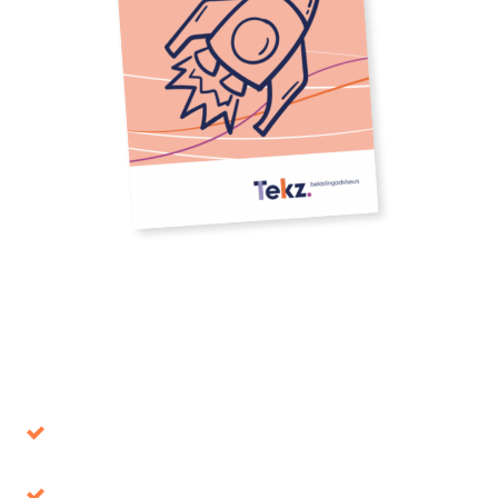
Download our whitepaper
Avoid decisions that turn out to be wrong in the
long term
Tax benefits, where is it up for grabs?